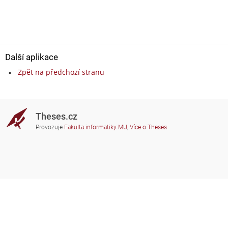
Další aplikace
Zpět na předchozí stranu
Theses.cz
Provozuje
Fakulta informatiky MU
,
Více o Theses
Potřebujete poradit?
Zapojené školy
theses@fi.muni.cz
Správci zapojených škol