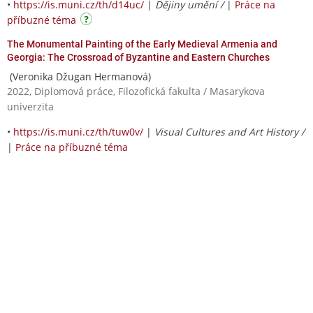
•
https://is.muni.cz/th/d14uc/
|
Dějiny umění /
|
Práce na
příbuzné téma
The Monumental Painting of the Early Medieval Armenia and
Georgia: The Crossroad of Byzantine and Eastern Churches
(Veronika Džugan Hermanová)
2022, Diplomová práce, Filozofická fakulta / Masarykova
univerzita
•
https://is.muni.cz/th/tuw0v/
|
Visual Cultures and Art History /
|
Práce na příbuzné téma