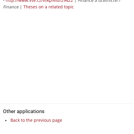
•
http://www.vse.cz/vskp/eid/29422
|
Finance a účetnictví /
Finance
|
Theses on a related topic
Other applications
Back to the previous page