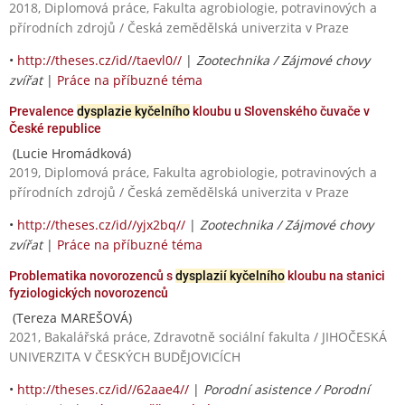
2018, Diplomová práce, Fakulta agrobiologie, potravinových a
přírodních zdrojů / Česká zemědělská univerzita v Praze
•
http://theses.cz/id//taevl0//
|
Zootechnika / Zájmové chovy
zvířat
|
Práce na příbuzné téma
Prevalence
dysplazie kyčelního
kloubu u Slovenského čuvače v
České republice
(Lucie Hromádková)
2019, Diplomová práce, Fakulta agrobiologie, potravinových a
přírodních zdrojů / Česká zemědělská univerzita v Praze
•
http://theses.cz/id//yjx2bq//
|
Zootechnika / Zájmové chovy
zvířat
|
Práce na příbuzné téma
Problematika novorozenců s
dysplazií kyčelního
kloubu na stanici
fyziologických novorozenců
(Tereza MAREŠOVÁ)
2021, Bakalářská práce, Zdravotně sociální fakulta / JIHOČESKÁ
UNIVERZITA V ČESKÝCH BUDĚJOVICÍCH
•
http://theses.cz/id//62aae4//
|
Porodní asistence / Porodní