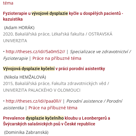
téma
Fyzioterapie u
vývojové dysplazie
kyčle u dospělých pacientů -
kazuistika
(Adam HORÁK)
2020, Bakalářská práce, Lékařská fakulta / OSTRAVSKÁ
UNIVERZITA
•
http://theses.cz/id//5a0m52//
|
Specializace ve zdravotnictví /
Fyzioterapie
|
Práce na příbuzné téma
Vývojová dysplazie kyčelní
v práci porodní asistentky
(Nikola HEMŽALOVÁ)
2015, Bakalářská práce, Fakulta zdravotnických věd /
UNIVERZITA PALACKÉHO V OLOMOUCI
•
http://theses.cz/id//paa0ll//
|
Porodní asistence / Porodní
asistentka
|
Práce na příbuzné téma
Prevalence
dysplazie kyčelního
kloubu u Leonbergerů a
Švýcarských salašnických psů v České republice
(Dominika Zabranská)