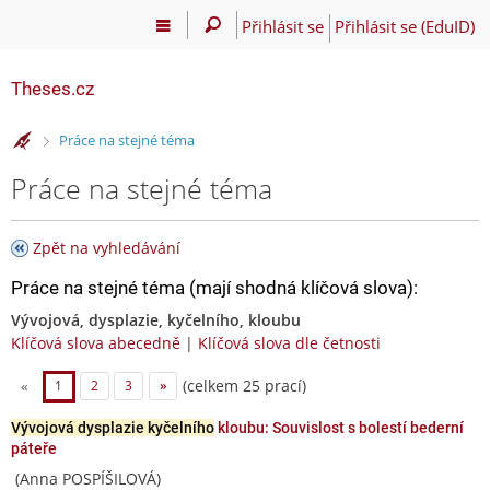
Přihlásit se
Přihlásit se (EduID)
Theses.cz
>
Práce na stejné téma
Práce na stejné téma
Zpět na vyhledávání
Práce na stejné téma (mají shodná klíčová slova):
Vývojová, dysplazie, kyčelního, kloubu
Klíčová slova abecedně
|
Klíčová slova dle četnosti
(celkem 25 prací)
«
1
2
3
»
Vývojová dysplazie kyčelního
kloubu: Souvislost s bolestí bederní
páteře
(Anna POSPÍŠILOVÁ)