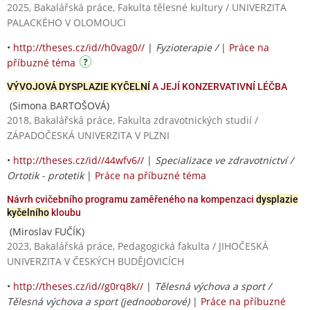
2025, Bakalářská práce, Fakulta tělesné kultury / UNIVERZITA
PALACKÉHO V OLOMOUCI
•
http://theses.cz/id//h0vag0//
|
Fyzioterapie /
|
Práce na
příbuzné téma
VÝVOJOVÁ DYSPLAZIE KYČELNÍ
A JEJÍ KONZERVATIVNÍ LÉČBA
(Simona BARTOŠOVÁ)
2018, Bakalářská práce, Fakulta zdravotnických studií /
ZÁPADOČESKÁ UNIVERZITA V PLZNI
•
http://theses.cz/id//44wfv6//
|
Specializace ve zdravotnictví /
Ortotik - protetik
|
Práce na příbuzné téma
Návrh cvičebního programu zaměřeného na kompenzaci
dysplazie
kyčelního
kloubu
(Miroslav FUČÍK)
2023, Bakalářská práce, Pedagogická fakulta / JIHOČESKÁ
UNIVERZITA V ČESKÝCH BUDĚJOVICÍCH
•
http://theses.cz/id//g0rq8k//
|
Tělesná výchova a sport /
Tělesná výchova a sport (jednooborové)
|
Práce na příbuzné