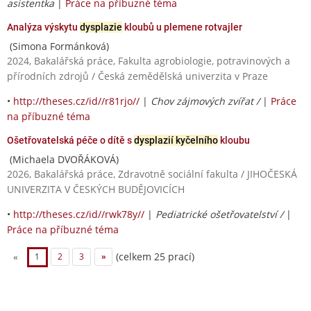
asistentka
|
Práce na příbuzné téma
Analýza výskytu
dysplazie
kloubů u plemene rotvajler
(Simona Formánková)
2024, Bakalářská práce, Fakulta agrobiologie, potravinových a
přírodních zdrojů / Česká zemědělská univerzita v Praze
•
http://theses.cz/id//r81rjo//
|
Chov zájmových zvířat /
|
Práce
na příbuzné téma
Ošetřovatelská péče o dítě s
dysplazií kyčelního
kloubu
(Michaela DVOŘÁKOVÁ)
2026, Bakalářská práce, Zdravotně sociální fakulta / JIHOČESKÁ
UNIVERZITA V ČESKÝCH BUDĚJOVICÍCH
•
http://theses.cz/id//rwk78y//
|
Pediatrické ošetřovatelství /
|
Práce na příbuzné téma
(celkem 25 prací)
«
1
2
3
»