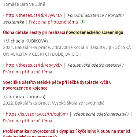
Tomáše Bati ve Zlíně
•
http://theses.cz/id//i7yw4t//
|
Porodní asistence / Porodní
asistentka
|
Práce na příbuzné téma
Úloha dětské sestry při realizaci
novorozeneckého screeningu
(Michaela KUBÍKOVÁ)
2024, Bakalářská práce, Zdravotně sociální fakulta / JIHOČESKÁ
UNIVERZITA V ČESKÝCH BUDĚJOVICÍCH
•
http://theses.cz/id//eo4ykf//
|
Pediatrické ošetřovatelství /
|
Práce na příbuzné téma
Specifika ošetřovatelské péče při léčbě dysplazie kyčlí u
novorozence a kojence
(Uhrinová Uhrinová)
2022, Bakalářská práce, Vysoká škola zdravotnická
•
https://is.vszdrav.cz/th/oqi9m/
|
Všeobecné ošetřovatelství /
|
Práce na příbuzné téma
Problematika novorozenců s dysplazií kyčelního kloubu na stanici
fyziologických novorozenců