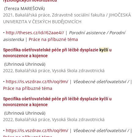
(Tereza MAREŠOVÁ)
2021, Bakalářská práce, Zdravotně sociální fakulta / JIHOČESKÁ
UNIVERZITA V ČESKÝCH BUDĚJOVICÍCH
•
http://theses.cz/id//62aae4//
|
Porodní asistence / Porodní
asistentka
|
Práce na příbuzné téma
Specifika ošetřovatelské péče při léčbě dysplazie
kyčlí
u
novorozence a kojence
(Uhrinová Uhrinová)
2022, Bakalářská práce, Vysoká škola zdravotnická
•
https://is.vszdrav.cz/th/oqi9m/
|
Všeobecné ošetřovatelství /
|
Práce na příbuzné téma
Specifika ošetřovatelské péče při léčbě dysplazie kyčlí u
novorozence a kojence
(Uhrinová Uhrinová)
2022, Bakalářská práce, Vysoká škola zdravotnická
•
https://is.vszdrav.cz/th/oqi9m/
|
Všeobecné ošetřovatelství /
|