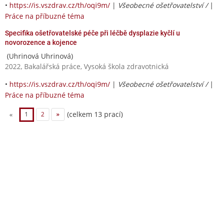
•
https://is.vszdrav.cz/th/oqi9m/
|
Všeobecné ošetřovatelství /
|
Práce na příbuzné téma
Specifika ošetřovatelské péče při léčbě dysplazie kyčlí u
novorozence a kojence
(Uhrinová Uhrinová)
2022, Bakalářská práce, Vysoká škola zdravotnická
•
https://is.vszdrav.cz/th/oqi9m/
|
Všeobecné ošetřovatelství /
|
Práce na příbuzné téma
(celkem 13 prací)
«
1
2
»