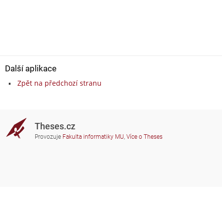
Další aplikace
Zpět na předchozí stranu
Theses.cz
Provozuje
Fakulta informatiky MU
,
Více o Theses
Potřebujete poradit?
Zapojené školy
theses@fi.muni.cz
Správci zapojených škol