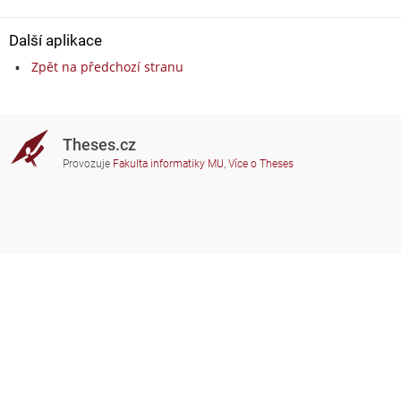
Další aplikace
Zpět na předchozí stranu
Theses.cz
Provozuje
Fakulta informatiky MU
,
Více o Theses
Potřebujete poradit?
Zapojené školy
theses@fi.muni.cz
Správci zapojených škol
Nápověda
Soukromí
Často kladené dotazy
Přístupnost