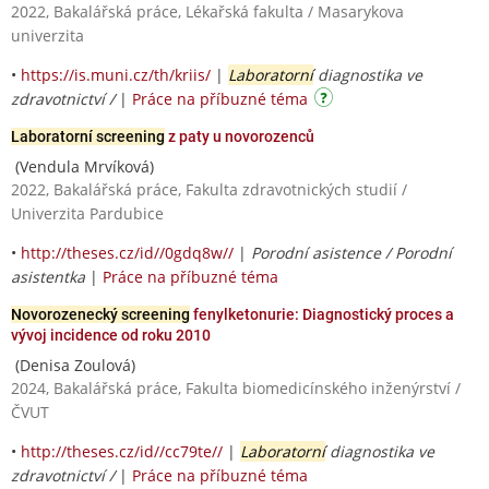
2022, Bakalářská práce, Lékařská fakulta / Masarykova
univerzita
•
https://is.muni.cz/th/kriis/
|
Laboratorní
diagnostika ve
zdravotnictví /
|
Práce na příbuzné téma
Laboratorní screening
z paty u novorozenců
(Vendula Mrvíková)
2022, Bakalářská práce, Fakulta zdravotnických studií /
Univerzita Pardubice
•
http://theses.cz/id//0gdq8w//
|
Porodní asistence / Porodní
asistentka
|
Práce na příbuzné téma
Novorozenecký screening
fenylketonurie: Diagnostický proces a
vývoj incidence od roku 2010
(Denisa Zoulová)
2024, Bakalářská práce, Fakulta biomedicínského inženýrství /
ČVUT
•
http://theses.cz/id//cc79te//
|
Laboratorní
diagnostika ve
zdravotnictví /
|
Práce na příbuzné téma