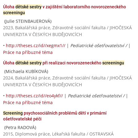
Úloha
dětské sestry
v zajištění laboratorního novorozeneckého
screeningu
(Julie STEINBAUEROVÁ)
2023, Bakalářská práce, Zdravotně sociální fakulta / JIHOČESKÁ
UNIVERZITA V ČESKÝCH BUDĚJOVICÍCH
•
http://theses.cz/id//xegmx1//
|
Pediatrické ošetřovatelství /
|
Práce na příbuzné téma
Úloha
dětské sestry
při realizaci novorozeneckého
screeningu
(Michaela KUBÍKOVÁ)
2024, Bakalářská práce, Zdravotně sociální fakulta / JIHOČESKÁ
UNIVERZITA V ČESKÝCH BUDĚJOVICÍCH
•
http://theses.cz/id//eo4ykf//
|
Pediatrické ošetřovatelství /
|
Práce na příbuzné téma
Screening
psychosociálních problémů dětí v primární
ošetřovatelské péči
(Petra RADOVÁ)
2015, Diplomová práce, Lékařská fakulta / OSTRAVSKÁ