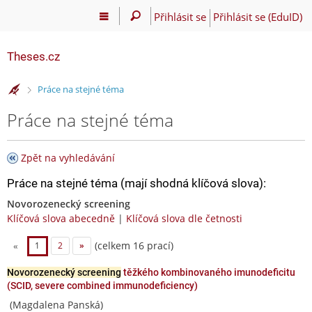
Přihlásit se
Přihlásit se (EduID)
Theses.cz
>
Práce na stejné téma
Práce na stejné téma
Zpět na vyhledávání
Práce na stejné téma (mají shodná klíčová slova):
Novorozenecký screening
Klíčová slova abecedně
|
Klíčová slova dle četnosti
(celkem 16 prací)
«
1
2
»
Novorozenecký screening
těžkého kombinovaného imunodeficitu
(SCID, severe combined immunodeficiency)
(Magdalena Panská)