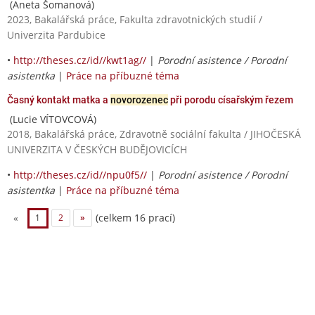
(Aneta Šomanová)
2023, Bakalářská práce, Fakulta zdravotnických studií /
Univerzita Pardubice
•
http://theses.cz/id//kwt1ag//
|
Porodní asistence / Porodní
asistentka
|
Práce na příbuzné téma
Časný kontakt matka a
novorozenec
při porodu císařským řezem
(Lucie VÍTOVCOVÁ)
2018, Bakalářská práce, Zdravotně sociální fakulta / JIHOČESKÁ
UNIVERZITA V ČESKÝCH BUDĚJOVICÍCH
•
http://theses.cz/id//npu0f5//
|
Porodní asistence / Porodní
asistentka
|
Práce na příbuzné téma
(celkem 16 prací)
«
1
2
»