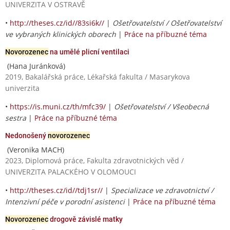
UNIVERZITA V OSTRAVĚ
•
http://theses.cz/id//83si6k//
|
Ošetřovatelství / Ošetřovatelství
ve vybraných klinických oborech
|
Práce na příbuzné téma
Novorozenec
na umělé plicní ventilaci
(Hana Juránková)
2019, Bakalářská práce, Lékařská fakulta / Masarykova
univerzita
•
https://is.muni.cz/th/mfc39/
|
Ošetřovatelství / Všeobecná
sestra
|
Práce na příbuzné téma
Nedonošený
novorozenec
(Veronika MACH)
2023, Diplomová práce, Fakulta zdravotnických věd /
UNIVERZITA PALACKÉHO V OLOMOUCI
•
http://theses.cz/id//tdj1sr//
|
Specializace ve zdravotnictví /
Intenzivní péče v porodní asistenci
|
Práce na příbuzné téma
Novorozenec
drogově závislé matky