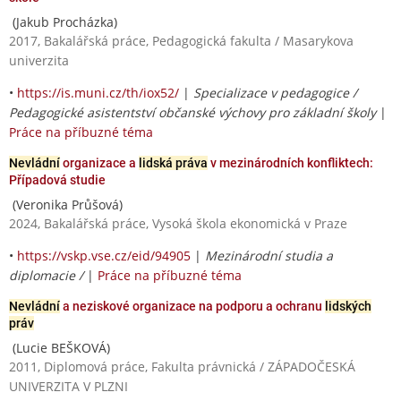
(Jakub Procházka)
2017, Bakalářská práce, Pedagogická fakulta / Masarykova
univerzita
•
https://is.muni.cz/th/iox52/
|
Specializace v pedagogice /
Pedagogické asistentství občanské výchovy pro základní školy
|
Práce na příbuzné téma
Nevládní
organizace a
lidská práva
v mezinárodních konfliktech:
Případová studie
(Veronika Průšová)
2024, Bakalářská práce, Vysoká škola ekonomická v Praze
•
https://vskp.vse.cz/eid/94905
|
Mezinárodní studia a
diplomacie /
|
Práce na příbuzné téma
Nevládní
a neziskové organizace na podporu a ochranu
lidských
práv
(Lucie BEŠKOVÁ)
2011, Diplomová práce, Fakulta právnická / ZÁPADOČESKÁ
UNIVERZITA V PLZNI