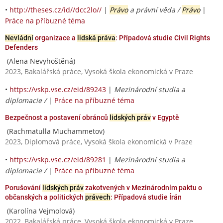
•
http://theses.cz/id//dcc2lo//
|
Právo
a právní věda /
Právo
|
Práce na příbuzné téma
Nevládní
organizace a
lidská práva
: Případová studie Civil Rights
Defenders
(Alena Nevyhoštěná)
2023, Bakalářská práce, Vysoká škola ekonomická v Praze
•
https://vskp.vse.cz/eid/89243
|
Mezinárodní studia a
diplomacie /
|
Práce na příbuzné téma
Bezpečnost a postavení obránců
lidských práv
v Egyptě
(Rachmatulla Muchammetov)
2023, Diplomová práce, Vysoká škola ekonomická v Praze
•
https://vskp.vse.cz/eid/89281
|
Mezinárodní studia a
diplomacie /
|
Práce na příbuzné téma
Porušování
lidských práv
zakotvených v Mezinárodním paktu o
občanských a politických
právech
: Případová studie Írán
(Karolína Vejmolová)
2022, Bakalářská práce, Vysoká škola ekonomická v Praze