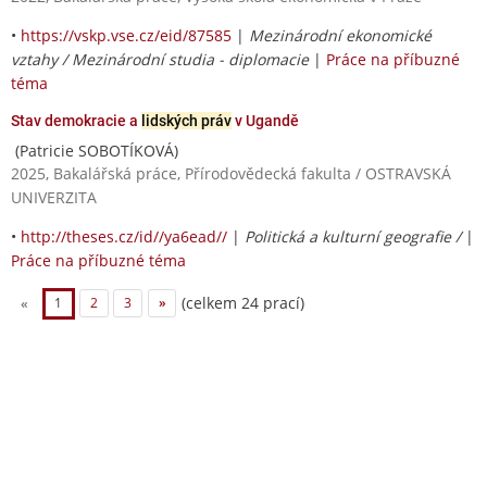
•
https://vskp.vse.cz/eid/87585
|
Mezinárodní ekonomické
vztahy / Mezinárodní studia - diplomacie
|
Práce na příbuzné
téma
Stav demokracie a
lidských práv
v Ugandě
(Patricie SOBOTÍKOVÁ)
2025, Bakalářská práce, Přírodovědecká fakulta / OSTRAVSKÁ
UNIVERZITA
•
http://theses.cz/id//ya6ead//
|
Politická a kulturní geografie /
|
Práce na příbuzné téma
(celkem 24 prací)
«
1
2
3
»