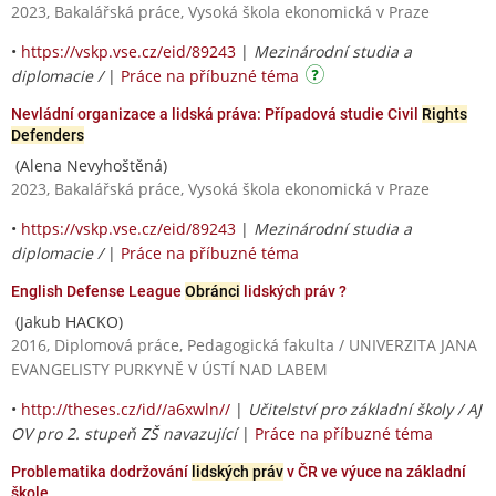
2023, Bakalářská práce, Vysoká škola ekonomická v Praze
•
https://vskp.vse.cz/eid/89243
|
Mezinárodní studia a
diplomacie /
|
Práce na příbuzné téma
Nevládní organizace a lidská práva: Případová studie Civil
Rights
Defenders
(Alena Nevyhoštěná)
2023, Bakalářská práce, Vysoká škola ekonomická v Praze
•
https://vskp.vse.cz/eid/89243
|
Mezinárodní studia a
diplomacie /
|
Práce na příbuzné téma
English Defense League
Obránci
lidských práv ?
(Jakub HACKO)
2016, Diplomová práce, Pedagogická fakulta / UNIVERZITA JANA
EVANGELISTY PURKYNĚ V ÚSTÍ NAD LABEM
•
http://theses.cz/id//a6xwln//
|
Učitelství pro základní školy / AJ
OV pro 2. stupeň ZŠ navazující
|
Práce na příbuzné téma
Problematika dodržování
lidských práv
v ČR ve výuce na základní
škole