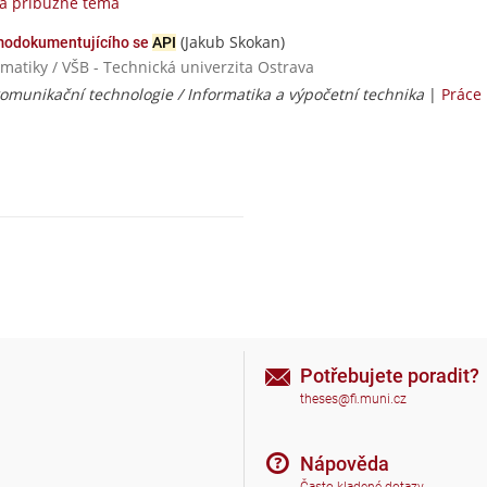
na příbuzné téma
(Jakub Skokan)
amodokumentujícího se
API
rmatiky / VŠB - Technická univerzita Ostrava
omunikační technologie / Informatika a výpočetní technika
|
Práce
Potřebujete poradit?
theses@fi.muni.cz
Nápověda
Často kladené dotazy