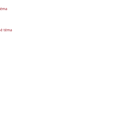
téma
né téma