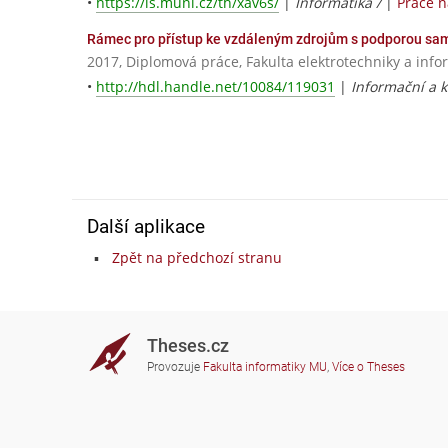
•
https://is.muni.cz/th/xav6s/
|
Informatika /
|
Práce 
Rámec pro přístup ke vzdáleným zdrojům s podporou s
2017, Diplomová práce, Fakulta elektrotechniky a info
•
http://hdl.handle.net/10084/119031
|
Informační a k
Další aplikace
Zpět na předchozí stranu
Theses.cz
Provozuje
Fakulta informatiky MU
,
Více o Theses