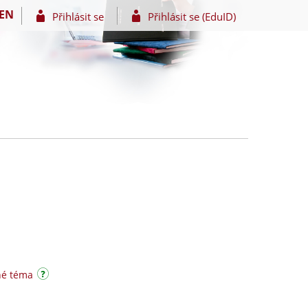
EN
Přihlásit se
Přihlásit se (EduID)
né téma