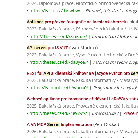
2024, Diplomová práce, Filozoficko-přírodovědecká fak
•
https://is.slu.cz/th/lwijw/
|
Filmové, televizní a foto
(Jaku
Aplikace
pro převod fotografie na kreslený obrázek
2023, Bakalářská práce, Přírodovědecká fakulta / 
•
http://theses.cz/id//8cxsxa//
|
Informatika / Informat
(Ivan Mudrák)
API server
pro IS VUT
2023, Bakalářská práce, Vysoké učení technické v Brně
•
http://theses.cz/id//da3yoa//
|
Informační technolog
RESTful
API
a klientská knihovna v jazyce Python pro
ser
2023, Bakalářská práce, Fakulta informatiky / Masaryk
•
https://is.muni.cz/th/wunx0/
|
Programování a vývoj 
Webová aplikace pro hromadné přidávání LoRaWAN zaříz
2025, Bakalářská práce, Provozně ekonomická fakulta 
•
http://theses.cz/id//4e9x9t//
|
Informatika /
|
Práce 
(Petr Dočkal)
AIVA MCP
Server
Implementation
2026, Bakalářská práce, Fakulta informatiky / Masaryk