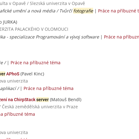
ulta v Opavě / Slezská univerzita v Opavě
grafické umění a nová média / Tvůrčí
fotografie
|
Práce na příbuzné 
b JURKA)
UNIVERZITA PALACKÉHO V OLOMOUCI
ika - specializace Programování a vývoj software
|
Práce na příbuz
ie /
|
Práce na příbuzné téma
(Pavel Kinc)
ver
APhoS
ova univerzita
aplikací /
|
Práce na příbuzné téma
(Matouš Bendl)
ení na ChirpStack
server
/ Česká zemědělská univerzita v Praze
na příbuzné téma
ova univerzita