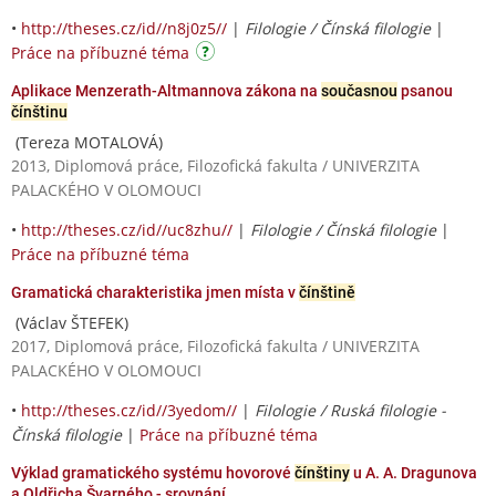
•
http://theses.cz/id//n8j0z5//
|
Filologie / Čínská filologie
|
Práce na příbuzné téma
Aplikace Menzerath-Altmannova zákona na
současnou
psanou
čínštinu
(Tereza MOTALOVÁ)
2013, Diplomová práce, Filozofická fakulta / UNIVERZITA
PALACKÉHO V OLOMOUCI
•
http://theses.cz/id//uc8zhu//
|
Filologie / Čínská filologie
|
Práce na příbuzné téma
Gramatická charakteristika jmen místa v
čínštině
(Václav ŠTEFEK)
2017, Diplomová práce, Filozofická fakulta / UNIVERZITA
PALACKÉHO V OLOMOUCI
•
http://theses.cz/id//3yedom//
|
Filologie / Ruská filologie -
Čínská filologie
|
Práce na příbuzné téma
Výklad gramatického systému hovorové
čínštiny
u A. A. Dragunova
a Oldřicha Švarného - srovnání