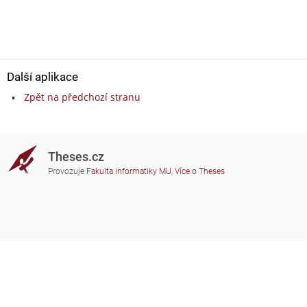
Další aplikace
Zpět na předchozí stranu
Theses.cz
Provozuje
Fakulta informatiky MU
,
Více o Theses
Potřebujete poradit?
Zapojené školy
theses@fi.muni.cz
Správci zapojených škol