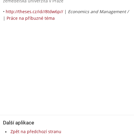
zemědělská univerzita v Praze
•
http://theses.cz/id//8tdw6p//
|
Economics and Management /
|
Práce na příbuzné téma
Další aplikace
Zpět na předchozí stranu