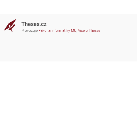
Theses.cz
Provozuje
Fakulta informatiky MU
,
Více o Theses
Potřebujete poradit?
Zapojené školy
theses@fi.muni.cz
Správci zapojených škol
Nápověda
Soukromí
Často kladené dotazy
Přístupnost
Zobrazit klasickou verzi