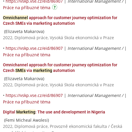
•
https://vskp.vse.cz/eid/86907
|
International Management /
|
Práce na příbuzné téma
Omnichannel
approach for customer journey optimization for
Czech SMEs via marketing automation
(Elizaveta Makarova)
2022, Diplomová práce, Vysoká škola ekonomická v Praze
•
https://vskp.vse.cz/eid/86907
|
International Management /
|
Práce na příbuzné téma
Omnichannel approach for customer journey optimization for
Czech
SMEs
via
marketing
automation
(Elizaveta Makarova)
2022, Diplomová práce, Vysoká škola ekonomická v Praze
•
https://vskp.vse.cz/eid/86907
|
International Management /
|
Práce na příbuzné téma
Digital
Marketing
: The use and development in Nigeria
(Femi Micheal Awolesi)
2022, Diplomová práce, Provozně ekonomická fakulta / Česká