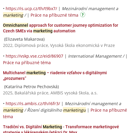
•
https://is.ucp.cz/th/t9bx7/
|
Mezinárodní management a
marketing
/
|
Práce na příbuzné téma
Omnichannel
approach for customer journey optimization for
Czech SMEs via
marketing
automation
(Elizaveta Makarova)
2022, Diplomová práce, Vysoká škola ekonomická v Praze
•
https://vskp.vse.cz/eid/86907
|
International Management /
|
Práce na příbuzné téma
Multichanel
marketing
– riadenie vzťahov s digitálnymi
„prozumers“
(Katarína Petrov Pechovská)
2025, Bakalářská práce, AMBIS vysoká škola, a.s.
•
https://is.ambis.cz/th/i6fr3/
|
Mezinárodní management a
marketing
/ Řízení digitálního
marketingu
|
Práce na příbuzné
téma
Tradiční vs. Digitální
Marketing
- Transformace marketingové
strategie v lékárenském řetězci Dr. Max.