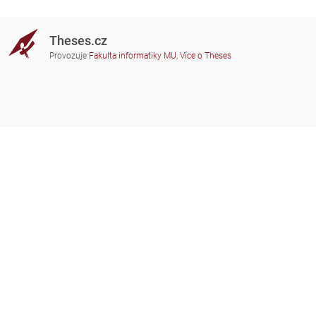
Theses.cz
Provozuje
Fakulta informatiky MU
,
Více o Theses
Potřebujete poradit?
Zapojené školy
theses@fi.muni.cz
Správci zapojených škol
Nápověda
Soukromí
Často kladené dotazy
Přístupnost
Zobrazit klasickou verzi
Nahoru