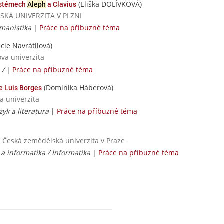
(Eliška DOLÍVKOVÁ)
systémech
Aleph
a Clavius
ČESKÁ UNIVERZITA V PLZNI
manistika
|
Práce na příbuzné téma
cie Navrátilová)
ova univerzita
 /
|
Práce na příbuzné téma
(Dominika Háberová)
ge Luis Borges
a univerzita
zyk a literatura
|
Práce na příbuzné téma
/ Česká zemědělská univerzita v Praze
a informatika / Informatika
|
Práce na příbuzné téma