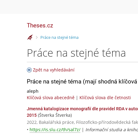
Theses.cz
>
Práce na stejné téma
Práce na stejné téma
Zpět na vyhledávání
Práce na stejné téma (mají shodná klíčová 
aleph
Klíčová slova abecedně
|
Klíčová slova dle četnosti
Jmenná katalogizace monografií dle pravidel RDA v au
(Štverka Štverka)
2015
2022, Bakalářská práce, Filozoficko-přírodovědecká fa
•
https://is.slu.cz/th/sal7z/
|
Informační studia a kniho