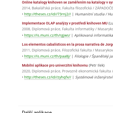
Online katalogy knihoven se zaměřením na katalogy v 
2014, Bakalářská práce, Fakulta filozofická / ZÁPADO
•
http://theses.cz/id//73rnj2//
|
Humanitní studia / Hu
(Lu
Implementace OLAP analýzy v prostředí knihoven MU
2008, Diplomová práce, Fakulta informatiky / Masaryk
•
https://is.muni.cz/th/rgjws/
|
Aplikovaná informatika
Los elementos cabalísticos en la prosa narrativa de Jor
2011, Diplomová práce, Filozofická fakulta / Masarykov
•
https://is.muni.cz/th/paa8j/
|
Filologie / Španělský ja
(Petr Ilek)
Mobilní aplikace pro univerzitní knihovnu
2020, Diplomová práce, Provozně ekonomická fakulta 
•
http://theses.cz/id//zyhqfx//
|
Systémové inženýrství 
Další aplikace