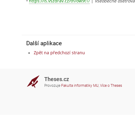
•
https://is.vszdrav.cz/th/ow9t1/
|
Všeobecné ošetřovat
Další aplikace
Zpět na předchozí stranu
Theses.cz
Provozuje
Fakulta informatiky MU
,
Více o Theses