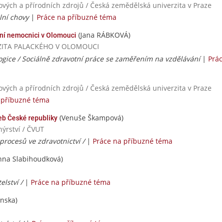
nových a přírodních zdrojů / Česká zemědělská univerzita v Praze
lní chovy
|
Práce na příbuzné téma
(Jana RÁBKOVÁ)
ní nemocnici v Olomouci
VERZITA PALACKÉHO V OLOMOUCI
ogice / Sociálně zdravotní práce se zaměřením na vzdělávání
|
Prá
nových a přírodních zdrojů / Česká zemědělská univerzita v Praze
 příbuzné téma
(Venuše Škampová)
eb České republiky
ýrství / ČVUT
procesů ve zdravotnictví /
|
Práce na příbuzné téma
nna Slabihoudková)
elství /
|
Práce na příbuzné téma
nska)