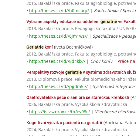
2015, Bakalářská práce, Fakulta agrobiologie, potravi
•
http://theses.cz/id//h0mcbq//
|
Zootechnika / Speciá
Vybrané aspekty edukace na oddělení
geriatrie
ve Fakult
2013, Bakalářská práce, Pedagogická fakulta / UNI
•
http://theses.cz/id//8jm1wz//
|
Specializace v pedag
(Iveta Bochníčková)
Geriatrie
koní
2012, Bakalářská práce, Fakulta agrobiologie, potravi
•
http://theses.cz/id//8d4klx//
|
Chov koní /
|
Práce na
Perspektivy rozvoje
geriatrie
v systému zdravotních služ
2013, Diplomová práce, Fakulta biomedicínského inžen
•
http://theses.cz/id//pgdm5i//
|
Systémová integrace 
(A
Ošetřovatelská péče o seniora se stařeckou křehkostí
2026, Bakalářská práce, Vysoká škola zdravotnická
•
https://is.vszdrav.cz/th/ev98c/
|
Všeobecné ošetřovat
(Andriana Yablo
Kognitivní výcvik u pacientů na geriatrii
2024, Bakalářská práce, Vysoká škola zdravotnická