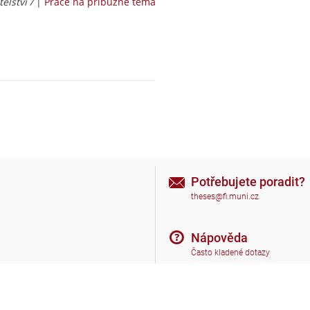
elství /
|
Práce na příbuzné téma
Potřebujete poradit?
theses@fi.muni.cz
Nápověda
Často kladené dotazy
Nahoru