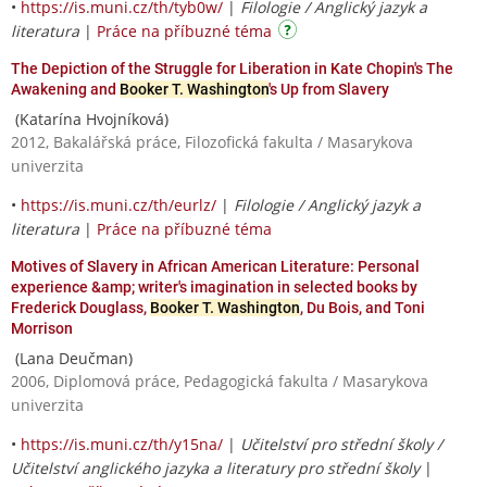
•
https://is.muni.cz/th/tyb0w/
|
Filologie / Anglický jazyk a
literatura
|
Práce na příbuzné téma
The Depiction of the Struggle for Liberation in Kate Chopin's The
Awakening and
Booker T. Washington
's Up from Slavery
(Katarína Hvojníková)
2012, Bakalářská práce, Filozofická fakulta / Masarykova
univerzita
•
https://is.muni.cz/th/eurlz/
|
Filologie / Anglický jazyk a
literatura
|
Práce na příbuzné téma
Motives of Slavery in African American Literature: Personal
experience &amp; writer's imagination in selected books by
Frederick Douglass,
Booker T. Washington
, Du Bois, and Toni
Morrison
(Lana Deučman)
2006, Diplomová práce, Pedagogická fakulta / Masarykova
univerzita
•
https://is.muni.cz/th/y15na/
|
Učitelství pro střední školy /
Učitelství anglického jazyka a literatury pro střední školy
|