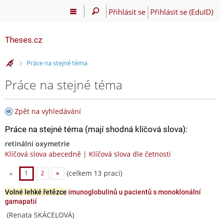
Přihlásit se
Přihlásit se (EduID)
Theses.cz
>
Práce na stejné téma
Práce na stejné téma
Zpět na vyhledávání
Práce na stejné téma (mají shodná klíčová slova):
retinální oxymetrie
Klíčová slova abecedně
|
Klíčová slova dle četnosti
(celkem 13 prací)
«
1
2
»
Volné lehké řetězce
imunoglobulinů u pacientů s monoklonální
gamapatií
(Renata SKÁCELOVÁ)