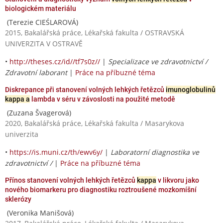
biologickém materiálu
(Terezie CIEŚLAROVÁ)
2015, Bakalářská práce, Lékařská fakulta / OSTRAVSKÁ
UNIVERZITA V OSTRAVĚ
•
http://theses.cz/id//tf7s0z//
|
Specializace ve zdravotnictví /
Zdravotní laborant
|
Práce na příbuzné téma
Diskrepance při stanovení volných lehkých řetězců
imunoglobulinů
kappa a
lambda v séru v závoslosti na použité metodě
(Zuzana Švagerová)
2020, Bakalářská práce, Lékařská fakulta / Masarykova
univerzita
•
https://is.muni.cz/th/ewv6y/
|
Laboratorní diagnostika ve
zdravotnictví /
|
Práce na příbuzné téma
Přínos stanovení volných lehkých řetězců
kappa
v likvoru jako
nového biomarkeru pro diagnostiku roztroušené mozkomíšní
sklerózy
(Veronika Manišová)