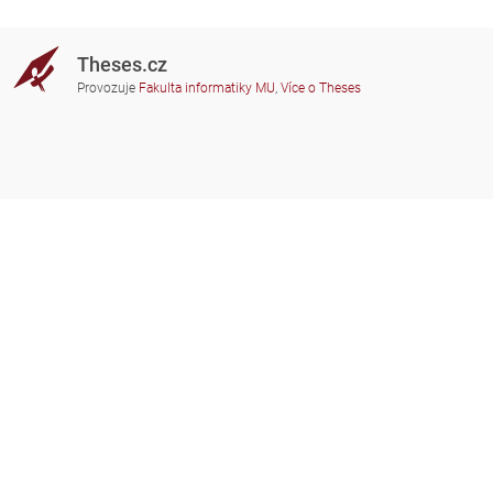
Theses.cz
Provozuje
Fakulta informatiky MU
,
Více o Theses
Potřebujete poradit?
Zapojené školy
theses@fi.muni.cz
Správci zapojených škol
Nápověda
Soukromí
Často kladené dotazy
Přístupnost
Zobrazit klasickou verzi
Nahoru