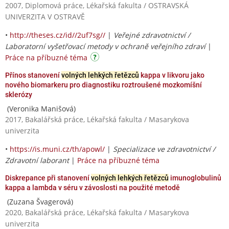
2007, Diplomová práce, Lékařská fakulta / OSTRAVSKÁ
UNIVERZITA V OSTRAVĚ
•
http://theses.cz/id//2uf7sg//
|
Veřejné zdravotnictví /
Laboratorní vyšetřovací metody v ochraně veřejního zdraví
|
Práce na příbuzné téma
Přínos stanovení
volných lehkých řetězců
kappa v likvoru jako
nového biomarkeru pro diagnostiku roztroušené mozkomíšní
sklerózy
(Veronika Manišová)
2017, Bakalářská práce, Lékařská fakulta / Masarykova
univerzita
•
https://is.muni.cz/th/apowl/
|
Specializace ve zdravotnictví /
Zdravotní laborant
|
Práce na příbuzné téma
Diskrepance při stanovení
volných lehkých řetězců
imunoglobulinů
kappa a lambda v séru v závoslosti na použité metodě
(Zuzana Švagerová)
2020, Bakalářská práce, Lékařská fakulta / Masarykova
univerzita