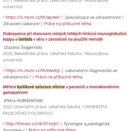
2017, Bakalářská práce, Lékařská fakulta / Masarykova
univerzita
•
https://is.muni.cz/th/apowl/
|
Specializace ve zdravotnictví /
Zdravotní laborant
|
Práce na příbuzné téma
Diskrepance při stanovení volných lehkých řetězců imunoglobulinů
kappa a
lambda
v séru v závoslosti na použité metodě
(Zuzana Švagerová)
2020, Bakalářská práce, Lékařská fakulta / Masarykova
univerzita
•
https://is.muni.cz/th/ewv6y/
|
Laboratorní diagnostika ve
zdravotnictví /
|
Práce na příbuzné téma
Měření
kyslíkové saturace sítnice
u pacientů s monoklonálními
gamapatiemi
(Petra HÜBNEROVÁ)
2022, Disertační práce, Lékařská fakulta / UNIVERZITA
PALACKÉHO V OLOMOUCI
•
http://theses.cz/id//01lnjk//
|
Fyziologie a patologická
fyziologie /
|
Práce na příbuzné téma