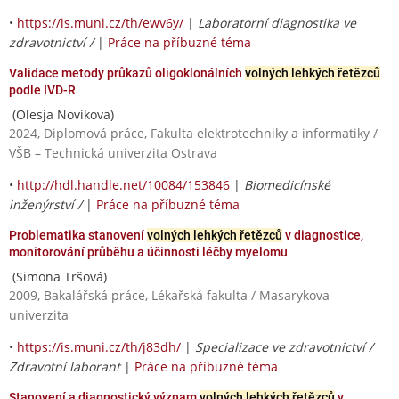
•
https://is.muni.cz/th/ewv6y/
|
Laboratorní diagnostika ve
zdravotnictví /
|
Práce na příbuzné téma
Validace metody průkazů oligoklonálních
volných lehkých řetězců
podle IVD-R
(Olesja Novikova)
2024, Diplomová práce, Fakulta elektrotechniky a informatiky /
VŠB – Technická univerzita Ostrava
•
http://hdl.handle.net/10084/153846
|
Biomedicínské
inženýrství /
|
Práce na příbuzné téma
Problematika stanovení
volných lehkých řetězců
v diagnostice,
monitorování průběhu a účinnosti léčby myelomu
(Simona Tršová)
2009, Bakalářská práce, Lékařská fakulta / Masarykova
univerzita
•
https://is.muni.cz/th/j83dh/
|
Specializace ve zdravotnictví /
Zdravotní laborant
|
Práce na příbuzné téma
Stanovení a diagnostický význam
volných lehkých řetězců
v