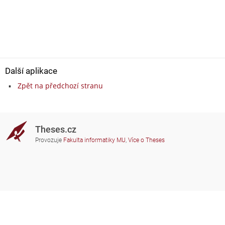
Další aplikace
Zpět na předchozí stranu
Theses.cz
Provozuje
Fakulta informatiky MU
,
Více o Theses
Potřebujete poradit?
Zapojené školy
theses@fi.muni.cz
Správci zapojených škol