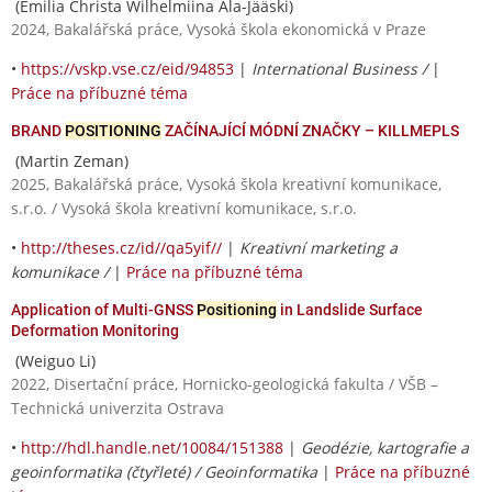
(Emilia Christa Wilhelmiina Ala-Jääski)
2024, Bakalářská práce, Vysoká škola ekonomická v Praze
•
https://vskp.vse.cz/eid/94853
|
International Business /
|
Práce na příbuzné téma
BRAND
POSITIONING
ZAČÍNAJÍCÍ MÓDNÍ ZNAČKY – KILLMEPLS
(Martin Zeman)
2025, Bakalářská práce, Vysoká škola kreativní komunikace,
s.r.o. / Vysoká škola kreativní komunikace, s.r.o.
•
http://theses.cz/id//qa5yif//
|
Kreativní marketing a
komunikace /
|
Práce na příbuzné téma
Application of Multi-GNSS
Positioning
in Landslide Surface
Deformation Monitoring
(Weiguo Li)
2022, Disertační práce, Hornicko-geologická fakulta / VŠB –
Technická univerzita Ostrava
•
http://hdl.handle.net/10084/151388
|
Geodézie, kartografie a
geoinformatika (čtyřleté) / Geoinformatika
|
Práce na příbuzné