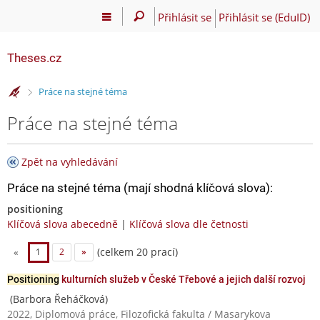
Přihlásit se
Přihlásit se (EduID)
Theses.cz
>
Práce na stejné téma
Práce na stejné téma
Zpět na vyhledávání
Práce na stejné téma (mají shodná klíčová slova):
positioning
Klíčová slova abecedně
|
Klíčová slova dle četnosti
(celkem 20 prací)
«
1
2
»
Positioning
kulturních služeb v České Třebové a jejich další rozvoj
(Barbora Řeháčková)
2022, Diplomová práce, Filozofická fakulta / Masarykova