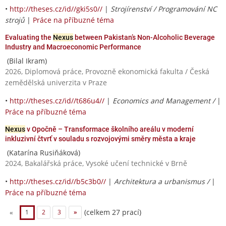
•
http://theses.cz/id//gki5s0//
|
Strojírenství / Programování NC
strojů
|
Práce na příbuzné téma
Evaluating the
Nexus
between Pakistan’s Non-Alcoholic Beverage
Industry and Macroeconomic Performance
(Bilal Ikram)
2026, Diplomová práce, Provozně ekonomická fakulta / Česká
zemědělská univerzita v Praze
•
http://theses.cz/id//t686u4//
|
Economics and Management /
|
Práce na příbuzné téma
Nexus
v Opočně – Transformace školního areálu v moderní
inkluzivní čtvrť v souladu s rozvojovými směry města a kraje
(Katarína Rusiňáková)
2024, Bakalářská práce, Vysoké učení technické v Brně
•
http://theses.cz/id//b5c3b0//
|
Architektura a urbanismus /
|
Práce na příbuzné téma
(celkem 27 prací)
«
1
2
3
»