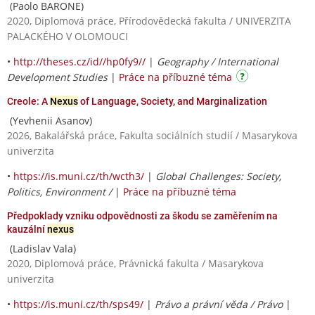
(Paolo BARONE)
2020, Diplomová práce, Přírodovědecká fakulta / UNIVERZITA
PALACKÉHO V OLOMOUCI
•
http://theses.cz/id//hp0fy9//
|
Geography / International
Development Studies
|
Práce na příbuzné téma
Creole: A
Nexus
of Language, Society, and Marginalization
(Yevhenii Asanov)
2026, Bakalářská práce, Fakulta sociálních studií / Masarykova
univerzita
•
https://is.muni.cz/th/wcth3/
|
Global Challenges: Society,
Politics, Environment /
|
Práce na příbuzné téma
Předpoklady vzniku odpovědnosti za škodu se zaměřením na
kauzální
nexus
(Ladislav Vala)
2020, Diplomová práce, Právnická fakulta / Masarykova
univerzita
•
https://is.muni.cz/th/sps49/
|
Právo a právní věda / Právo
|