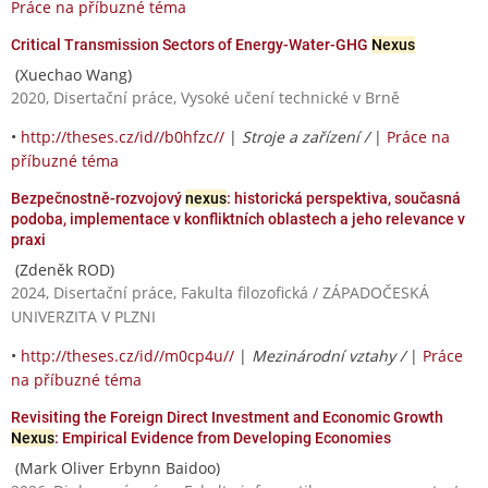
Práce na příbuzné téma
Critical Transmission Sectors of Energy-Water-GHG
Nexus
(Xuechao Wang)
2020, Disertační práce, Vysoké učení technické v Brně
•
http://theses.cz/id//b0hfzc//
|
Stroje a zařízení /
|
Práce na
příbuzné téma
Bezpečnostně-rozvojový
nexus
: historická perspektiva, současná
podoba, implementace v konfliktních oblastech a jeho relevance v
praxi
(Zdeněk ROD)
2024, Disertační práce, Fakulta filozofická / ZÁPADOČESKÁ
UNIVERZITA V PLZNI
•
http://theses.cz/id//m0cp4u//
|
Mezinárodní vztahy /
|
Práce
na příbuzné téma
Revisiting the Foreign Direct Investment and Economic Growth
Nexus
: Empirical Evidence from Developing Economies
(Mark Oliver Erbynn Baidoo)