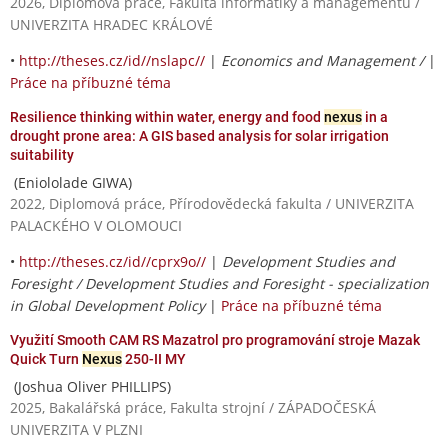
2026, Diplomová práce, Fakulta informatiky a managementu /
UNIVERZITA HRADEC KRÁLOVÉ
•
http://theses.cz/id//nslapc//
|
Economics and Management /
|
Práce na příbuzné téma
Resilience thinking within water, energy and food
nexus
in a
drought prone area: A GIS based analysis for solar irrigation
suitability
(Eniololade GIWA)
2022, Diplomová práce, Přírodovědecká fakulta / UNIVERZITA
PALACKÉHO V OLOMOUCI
•
http://theses.cz/id//cprx9o//
|
Development Studies and
Foresight / Development Studies and Foresight - specialization
in Global Development Policy
|
Práce na příbuzné téma
Využití Smooth CAM RS Mazatrol pro programování stroje Mazak
Quick Turn
Nexus
250-II MY
(Joshua Oliver PHILLIPS)
2025, Bakalářská práce, Fakulta strojní / ZÁPADOČESKÁ
UNIVERZITA V PLZNI