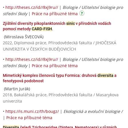
•
http://theses.cz/id//8xj9ru//
|
Biologie / Učitelství biologie pro
střední školy
|
Práce na příbuzné téma
Zjištění diversity pikoplanktonních
sinic
v přírodních vodách
pomocí metody
CARD-FISH
.
(Miroslava ŠVECOVÁ)
2022, Diplomová práce, Přírodovědecká fakulta / JIHOČESKÁ
UNIVERZITA V ČESKÝCH BUDĚJOVICÍCH
•
http://theses.cz/id//8xj9ru//
|
Biologie / Učitelství biologie pro
střední školy
|
Práce na příbuzné téma
Mimetický komplex členovců typu Formica: druhová
diversita
a
fenotypová podobnost
(Martin Jurák)
2018, Bakalářská práce, Přírodovědecká fakulta / Masarykova
univerzita
•
https://is.muni.cz/th/bougz/
|
Ekologická a evoluční biologie /
|
Práce na příbuzné téma
Diversita
čeledi Trichoceridae (Diptera, Nematocera) v různých