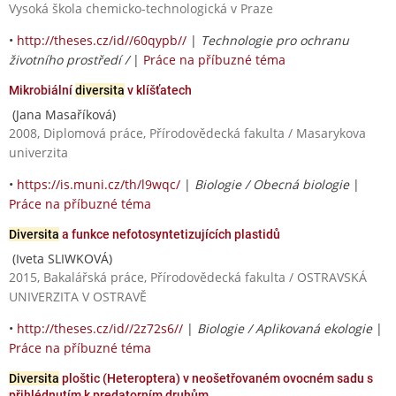
Vysoká škola chemicko-technologická v Praze
•
http://theses.cz/id//60qypb//
|
Technologie pro ochranu
životního prostředí /
|
Práce na příbuzné téma
Mikrobiální
diversita
v klíšťatech
(Jana Masaříková)
2008, Diplomová práce, Přírodovědecká fakulta / Masarykova
univerzita
•
https://is.muni.cz/th/l9wqc/
|
Biologie / Obecná biologie
|
Práce na příbuzné téma
Diversita
a funkce nefotosyntetizujících plastidů
(Iveta SLIWKOVÁ)
2015, Bakalářská práce, Přírodovědecká fakulta / OSTRAVSKÁ
UNIVERZITA V OSTRAVĚ
•
http://theses.cz/id//2z72s6//
|
Biologie / Aplikovaná ekologie
|
Práce na příbuzné téma
Diversita
ploštic (Heteroptera) v neošetřovaném ovocném sadu s
přihlédnutím k predatorním druhům