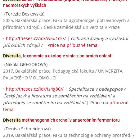
nadmořských výškách
(Terezie Boskovská)
2025, Bakalářská práce, Fakulta agrobiologie, potravinových a
přírodních zdrojů / Česká zemědělská univerzita v Praze
•
http://theses.cz/id//w5u1c5//
|
Ochrana krajiny a využívání
přírodních zdrojů /
|
Práce na příbuzné téma
Diversita
, taxonomie a ekologie sinic z polárních oblastí
(Nikola GREGOROVÁ)
2017, Bakalářská práce, Pedagogická fakulta / UNIVERZITA
PALACKÉHO V OLOMOUCI
•
http://theses.cz/id//tz4g80//
|
Specializace v pedagogice /
Český jazyk a literatura se zaměřením na vzdělávání a
přírodopis se zaměřením na vzdělávání
|
Práce na příbuzné
téma
Diversita
methanogenních archeí v anaerobním fermentoru
(Denisa Schneiderová)
2019, Bakalářská práce, Fakulta technologie ochrany prostředí /