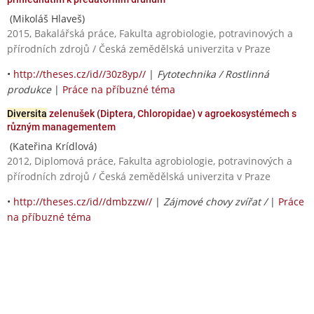
(Mikoláš Hlaveš)
2015, Bakalářská práce, Fakulta agrobiologie, potravinových a
přírodních zdrojů / Česká zemědělská univerzita v Praze
•
http://theses.cz/id//30z8yp//
|
Fytotechnika / Rostlinná
produkce
|
Práce na příbuzné téma
Diversita
zelenušek (Diptera, Chloropidae) v agroekosystémech s
různým managementem
(Kateřina Krídlová)
2012, Diplomová práce, Fakulta agrobiologie, potravinových a
přírodních zdrojů / Česká zemědělská univerzita v Praze
•
http://theses.cz/id//dmbzzw//
|
Zájmové chovy zvířat /
|
Práce
na příbuzné téma