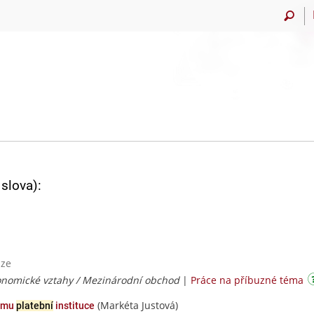
slova):
aze
nomické vztahy / Mezinárodní obchod
|
Práce na příbuzné téma
(Markéta Justová)
tému
platební
instituce