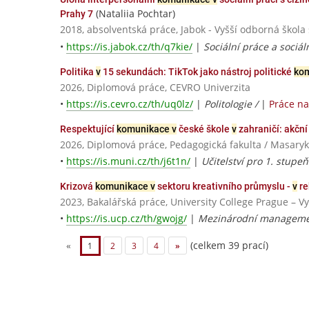
(Nataliia Pochtar)
Prahy 7
2018, absolventská práce, Jabok - Vyšší odborná škola
•
https://is.jabok.cz/th/q7kie/
|
Sociální práce a sociál
Politika
v
15 sekundách: TikTok jako nástroj politické
kom
2026, Diplomová práce, CEVRO Univerzita
•
https://is.cevro.cz/th/uq0lz/
|
Politologie /
|
Práce n
Respektující
komunikace v
české škole
v
zahraničí: akčn
2026, Diplomová práce, Pedagogická fakulta / Masaryk
•
https://is.muni.cz/th/j6t1n/
|
Učitelství pro 1. stupeň
Krizová
komunikace v
sektoru kreativního průmyslu -
v
re
2023, Bakalářská práce, University College Prague – V
•
https://is.ucp.cz/th/gwojg/
|
Mezinárodní managemen
(celkem 39 prací)
«
1
2
3
4
»