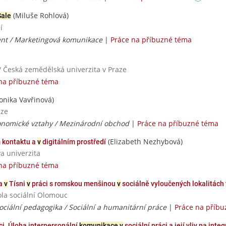
(Miluše Rohlová)
Sale
í
t / Marketingová komunikace
|
Práce na příbuzné téma
/ Česká zemědělská univerzita v Praze
na příbuzné téma
onika Vavřinová)
aze
nomické vztahy / Mezinárodní obchod
|
Práce na příbuzné téma
(Elizabeth Nezhybová)
 kontaktu a
v
digitálním prostředí
va univerzita
na příbuzné téma
ka
v
Tísni
v
práci s romskou menšinou
v
sociálně vyloučených lokalitách
ola sociální Olomouc
sociální pedagogika / Sociální a humanitární práce
|
Práce na příb
nci. Úloha interpersonální
komunikace v
sociální práci a její vliv na int