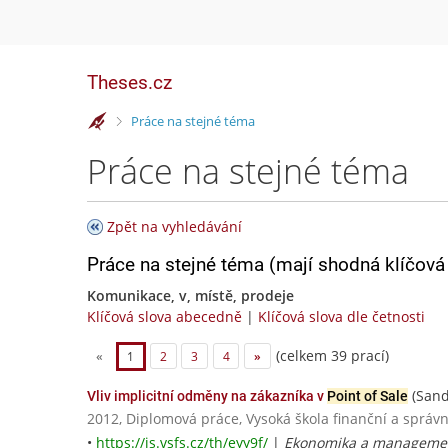
Theses.cz
>
Práce na stejné téma
Práce na stejné téma
Zpět na vyhledávání
Práce na stejné téma (mají shodná klíčová 
Komunikace, v, místě, prodeje
Klíčová slova abecedně
|
Klíčová slova dle četnosti
(celkem 39 prací)
«
1
2
3
4
»
(Sand
Vliv implicitní odměny na zákazníka v
Point of Sale
2012, Diplomová práce, Vysoká škola finanční a správn
•
https://is.vsfs.cz/th/eyy9f/
|
Ekonomika a managemen