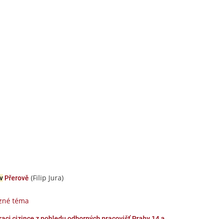
(Filip Jura)
v
Přerově
uzné téma
egraci cizince z pohledu odborných pracovišť Prahy 14 a