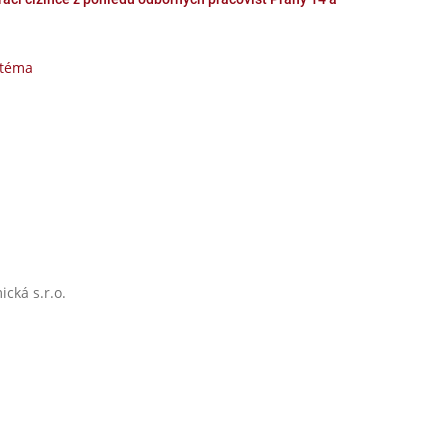
 téma
cká s.r.o.