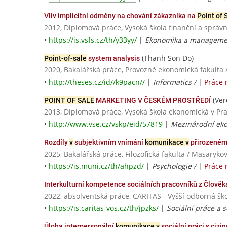
Vliv implicitní odměny na chování zákazníka na
Point of 
2012, Diplomová práce, Vysoká škola finanční a správn
•
https://is.vsfs.cz/th/y33yy/
|
Ekonomika a managemen
(Thanh Son Do)
Point-of-sale
system analysis
2020, Bakalářská práce, Provozně ekonomická fakulta 
•
http://theses.cz/id//k9pacn//
|
Informatics /
|
Práce 
(Ver
POINT OF SALE
MARKETING V ČESKÉM PROSTŘEDÍ
2013, Diplomová práce, Vysoká škola ekonomická v Pr
•
http://www.vse.cz/vskp/eid/57819
|
Mezinárodní eko
Rozdíly
v
subjektivním vnímání
komunikace v
přirozeném
2025, Bakalářská práce, Filozofická fakulta / Masaryko
•
https://is.muni.cz/th/ahpzd/
|
Psychologie /
|
Práce 
Interkulturní kompetence sociálních pracovníků z Člově
2022, absolventská práce, CARITAS - Vyšší odborná šk
•
https://is.caritas-vos.cz/th/jpzks/
|
Sociální práce a 
Úloha interpersonální
komunikace v
sociální práci s cizi