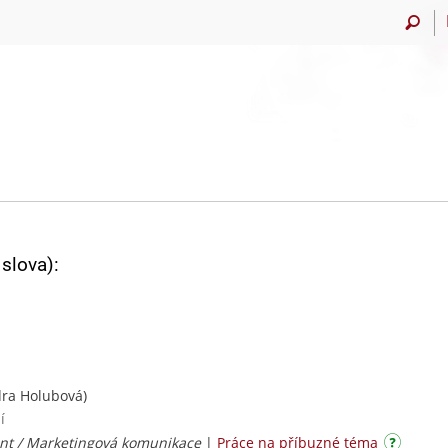
slova):
ra Holubová)
í
t / Marketingová komunikace
|
Práce na příbuzné téma