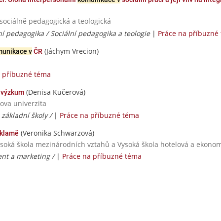
 sociálně pedagogická a teologická
ní pedagogika / Sociální pedagogika a teologie
|
Práce na příbuzné
(Jáchym Vrecion)
unikace v
ČR
a příbuzné téma
(Denisa Kučerová)
í výzkum
ova univerzita
 základní školy /
|
Práce na příbuzné téma
(Veronika Schwarzová)
klamě
ysoká škola mezinárodních vztahů a Vysoká škola hotelová a ekonomi
t a marketing /
|
Práce na příbuzné téma