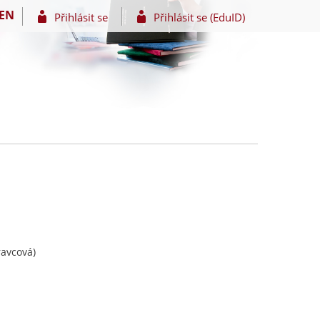
EN
Přihlásit se
Přihlásit se (EduID)
ravcová)