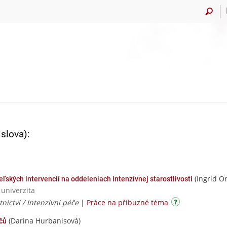
slova):
(Ingrid O
ských intervencií na oddeleniach intenzívnej starostlivosti
 univerzita
nictví / Intenzivní péče
|
Práce na příbuzné téma
(Darina Hurbanisová)
čů