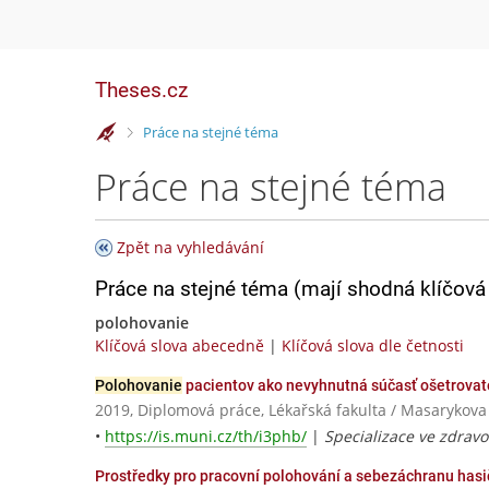
Theses.cz
>
Práce na stejné téma
Práce na stejné téma
Zpět na vyhledávání
Práce na stejné téma (mají shodná klíčová 
polohovanie
Klíčová slova abecedně
|
Klíčová slova dle četnosti
Polohovanie
pacientov ako nevyhnutná súčasť ošetrovateľ
2019, Diplomová práce, Lékařská fakulta / Masarykova
•
https://is.muni.cz/th/i3phb/
|
Specializace ve zdravot
Prostředky pro pracovní polohování a sebezáchranu hasi