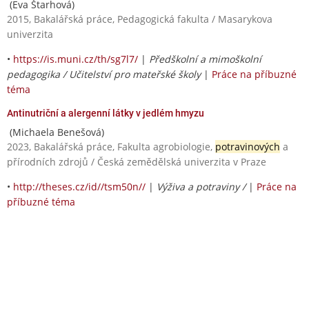
(Eva Štarhová)
2015, Bakalářská práce, Pedagogická fakulta / Masarykova
univerzita
•
https://is.muni.cz/th/sg7l7/
|
Předškolní a mimoškolní
pedagogika / Učitelství pro mateřské školy
|
Práce na příbuzné
téma
Antinutriční a alergenní látky v jedlém hmyzu
(Michaela Benešová)
2023, Bakalářská práce, Fakulta agrobiologie,
potravinových
a
přírodních zdrojů / Česká zemědělská univerzita v Praze
•
http://theses.cz/id//tsm50n//
|
Výživa a potraviny /
|
Práce na
příbuzné téma