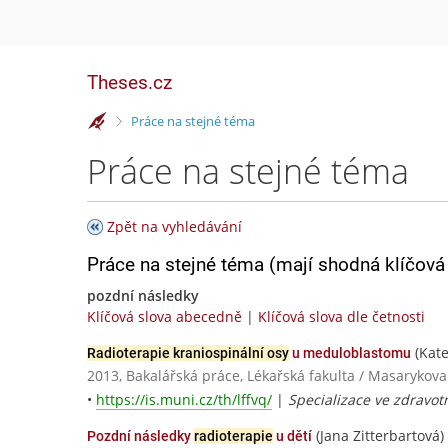
Theses.cz
>
Práce na stejné téma
Práce na stejné téma
Zpět na vyhledávání
Práce na stejné téma (mají shodná klíčová 
pozdní následky
Klíčová slova abecedně
|
Klíčová slova dle četnosti
(Kate
Radioterapie kraniospinální osy
u meduloblastomu
2013, Bakalářská práce, Lékařská fakulta / Masarykova
•
https://is.muni.cz/th/lffvq/
|
Specializace ve zdravotn
(Jana Zitterbartová)
Pozdní následky
radioterapie
u dětí