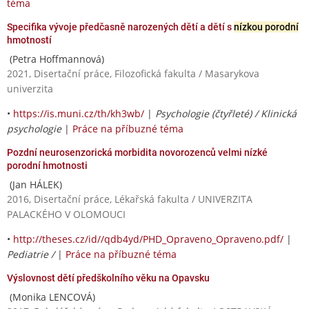
téma
Specifika vývoje předčasně narozených dětí a dětí s
nízkou porodní
hmotností
(Petra Hoffmannová)
2021, Disertační práce, Filozofická fakulta / Masarykova
univerzita
•
https://is.muni.cz/th/kh3wb/
|
Psychologie (čtyřleté) / Klinická
psychologie
|
Práce na příbuzné téma
Pozdní neurosenzorická morbidita novorozenců velmi nízké
porodní hmotnosti
(Jan HÁLEK)
2016, Disertační práce, Lékařská fakulta / UNIVERZITA
PALACKÉHO V OLOMOUCI
•
http://theses.cz/id//qdb4yd/PHD_Opraveno_Opraveno.pdf/
|
Pediatrie /
|
Práce na příbuzné téma
Výslovnost dětí předškolního věku na Opavsku
(Monika LENCOVÁ)