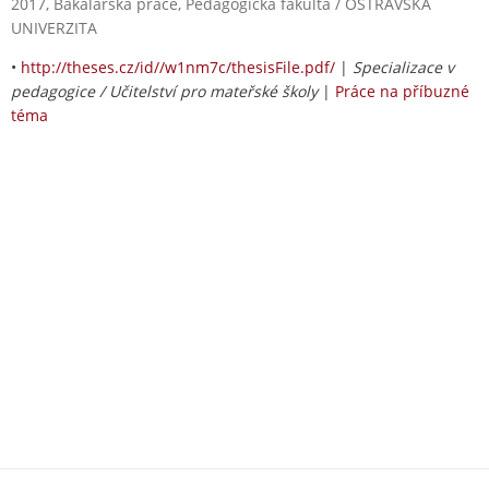
2017, Bakalářská práce, Pedagogická fakulta / OSTRAVSKÁ
UNIVERZITA
•
http://theses.cz/id//w1nm7c/thesisFile.pdf/
|
Specializace v
pedagogice / Učitelství pro mateřské školy
|
Práce na příbuzné
téma