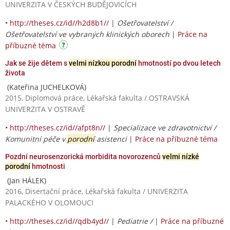
UNIVERZITA V ČESKÝCH BUDĚJOVICÍCH
•
http://theses.cz/id//h2d8b1//
|
Ošetřovatelství /
Ošetřovatelství ve vybraných klinických oborech
|
Práce na
příbuzné téma
Jak se žije dětem s
velmi nízkou porodní
hmotností po dvou letech
života
(Kateřina JUCHELKOVÁ)
2015, Diplomová práce, Lékařská fakulta / OSTRAVSKÁ
UNIVERZITA V OSTRAVĚ
•
http://theses.cz/id//afpt8n//
|
Specializace ve zdravotnictví /
Komunitní péče v
porodní
asistenci
|
Práce na příbuzné téma
Pozdní neurosenzorická morbidita novorozenců
velmi nízké
porodní
hmotnosti
(Jan HÁLEK)
2016, Disertační práce, Lékařská fakulta / UNIVERZITA
PALACKÉHO V OLOMOUCI
•
http://theses.cz/id//qdb4yd//
|
Pediatrie /
|
Práce na příbuzné