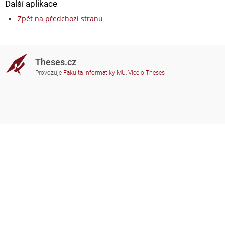
Další aplikace
Zpět na předchozí stranu
Theses.cz
Provozuje
Fakulta informatiky MU
,
Více o Theses
Potřebujete poradit?
Zapojené školy
theses@fi.muni.cz
Správci zapojených škol
Nápověda
Soukromí
Často kladené dotazy
Přístupnost
Zobrazit klasickou verzi