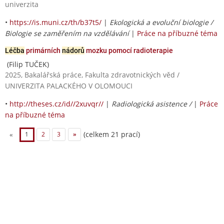
univerzita
•
https://is.muni.cz/th/b37t5/
|
Ekologická a evoluční biologie /
Biologie se zaměřením na vzdělávání
|
Práce na příbuzné téma
Léčba
primárních
nádorů
mozku pomocí radioterapie
(Filip TUČEK)
2025, Bakalářská práce, Fakulta zdravotnických věd /
UNIVERZITA PALACKÉHO V OLOMOUCI
•
http://theses.cz/id//2xuvqr//
|
Radiologická asistence /
|
Práce
na příbuzné téma
(celkem 21 prací)
«
1
2
3
»