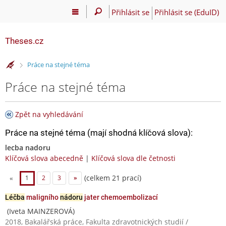
Přihlásit se
Přihlásit se (EduID)
Theses.cz
>
Práce na stejné téma
Práce na stejné téma
Zpět na vyhledávání
Práce na stejné téma (mají shodná klíčová slova):
lecba nadoru
Klíčová slova abecedně
|
Klíčová slova dle četnosti
(celkem 21 prací)
«
1
2
3
»
Léčba
maligního
nádoru
jater chemoembolizací
(Iveta MAINZEROVÁ)
2018, Bakalářská práce, Fakulta zdravotnických studií /