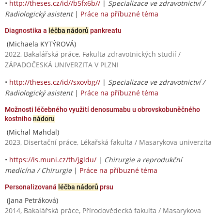
•
http://theses.cz/id//b5fx6b//
|
Specializace ve zdravotnictví /
Radiologický asistent
|
Práce na příbuzné téma
Diagnostika a
léčba nádorů
pankreatu
(Michaela KYTÝROVÁ)
2022, Bakalářská práce, Fakulta zdravotnických studií /
ZÁPADOČESKÁ UNIVERZITA V PLZNI
•
http://theses.cz/id//sxovbg//
|
Specializace ve zdravotnictví /
Radiologický asistent
|
Práce na příbuzné téma
Možnosti léčebného využití denosumabu u obrovskobuněčného
kostního
nádoru
(Michal Mahdal)
2023, Disertační práce, Lékařská fakulta / Masarykova univerzita
•
https://is.muni.cz/th/jgldu/
|
Chirurgie a reprodukční
medicína / Chirurgie
|
Práce na příbuzné téma
Personalizovaná
léčba nádorů
prsu
(Jana Petráková)
2014, Bakalářská práce, Přírodovědecká fakulta / Masarykova