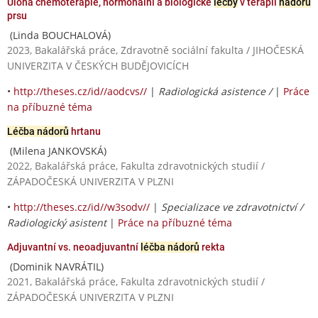
Úloha chemoterapie, hormonální a biologické
léčby
v terapii
nádoru
prsu
(Linda BOUCHALOVÁ)
2023, Bakalářská práce, Zdravotně sociální fakulta / JIHOČESKÁ
UNIVERZITA V ČESKÝCH BUDĚJOVICÍCH
•
http://theses.cz/id//aodcvs//
|
Radiologická asistence /
|
Práce
na příbuzné téma
Léčba nádorů
hrtanu
(Milena JANKOVSKÁ)
2022, Bakalářská práce, Fakulta zdravotnických studií /
ZÁPADOČESKÁ UNIVERZITA V PLZNI
•
http://theses.cz/id//w3sodv//
|
Specializace ve zdravotnictví /
Radiologický asistent
|
Práce na příbuzné téma
Adjuvantní vs. neoadjuvantní
léčba nádorů
rekta
(Dominik NAVRÁTIL)
2021, Bakalářská práce, Fakulta zdravotnických studií /
ZÁPADOČESKÁ UNIVERZITA V PLZNI