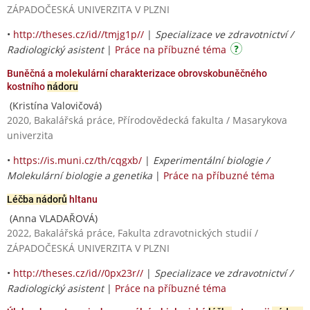
ZÁPADOČESKÁ UNIVERZITA V PLZNI
•
http://theses.cz/id//tmjg1p//
|
Specializace ve zdravotnictví /
Radiologický asistent
|
Práce na příbuzné téma
Buněčná a molekulární charakterizace obrovskobuněčného
kostního
nádoru
(Kristína Valovičová)
2020, Bakalářská práce, Přírodovědecká fakulta / Masarykova
univerzita
•
https://is.muni.cz/th/cqgxb/
|
Experimentální biologie /
Molekulární biologie a genetika
|
Práce na příbuzné téma
Léčba nádorů
hltanu
(Anna VLADAŘOVÁ)
2022, Bakalářská práce, Fakulta zdravotnických studií /
ZÁPADOČESKÁ UNIVERZITA V PLZNI
•
http://theses.cz/id//0px23r//
|
Specializace ve zdravotnictví /
Radiologický asistent
|
Práce na příbuzné téma