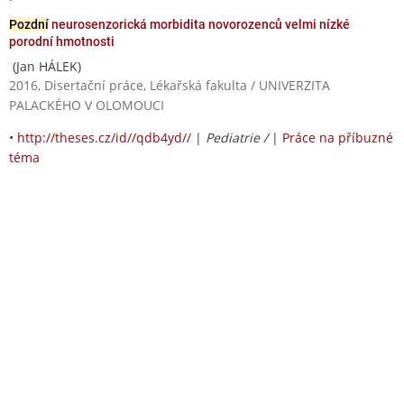
Pozdní
neurosenzorická morbidita novorozenců velmi nízké
porodní hmotnosti
(Jan HÁLEK)
2016, Disertační práce, Lékařská fakulta / UNIVERZITA
PALACKÉHO V OLOMOUCI
•
http://theses.cz/id//qdb4yd//
|
Pediatrie /
|
Práce na příbuzné
téma