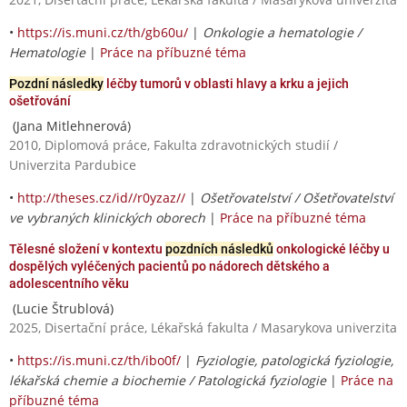
•
https://is.muni.cz/th/gb60u/
|
Onkologie a hematologie /
Hematologie
|
Práce na příbuzné téma
Pozdní následky
léčby tumorů v oblasti hlavy a krku a jejich
ošetřování
(Jana Mitlehnerová)
2010, Diplomová práce, Fakulta zdravotnických studií /
Univerzita Pardubice
•
http://theses.cz/id//r0yzaz//
|
Ošetřovatelství / Ošetřovatelství
ve vybraných klinických oborech
|
Práce na příbuzné téma
Tělesné složení v kontextu
pozdních následků
onkologické léčby u
dospělých vyléčených pacientů po nádorech dětského a
adolescentního věku
(Lucie Štrublová)
2025, Disertační práce, Lékařská fakulta / Masarykova univerzita
•
https://is.muni.cz/th/ibo0f/
|
Fyziologie, patologická fyziologie,
lékařská chemie a biochemie / Patologická fyziologie
|
Práce na
příbuzné téma