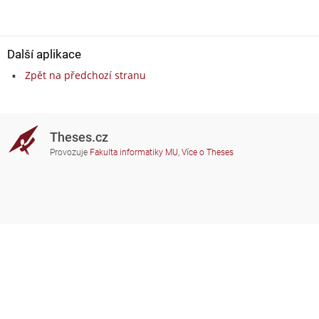
Další aplikace
Zpět na předchozí stranu
Theses.cz
Provozuje
Fakulta informatiky MU
,
Více o Theses
Potřebujete poradit?
Zapojené školy
theses@fi.muni.cz
Správci zapojených škol
Nápověda
Soukromí
Často kladené dotazy
Přístupnost