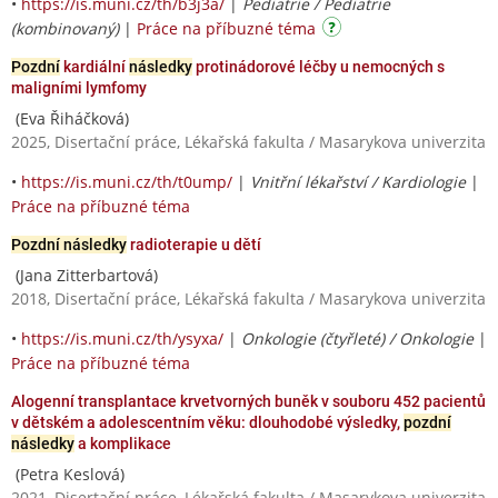
•
https://is.muni.cz/th/b3j3a/
|
Pediatrie / Pediatrie
(kombinovaný)
|
Práce na příbuzné téma
Pozdní
kardiální
následky
protinádorové léčby u nemocných s
maligními lymfomy
(Eva Řiháčková)
2025, Disertační práce, Lékařská fakulta / Masarykova univerzita
•
https://is.muni.cz/th/t0ump/
|
Vnitřní lékařství / Kardiologie
|
Práce na příbuzné téma
Pozdní následky
radioterapie u dětí
(Jana Zitterbartová)
2018, Disertační práce, Lékařská fakulta / Masarykova univerzita
•
https://is.muni.cz/th/ysyxa/
|
Onkologie (čtyřleté) / Onkologie
|
Práce na příbuzné téma
Alogenní transplantace krvetvorných buněk v souboru 452 pacientů
v dětském a adolescentním věku: dlouhodobé výsledky,
pozdní
následky
a komplikace
(Petra Keslová)
2021, Disertační práce, Lékařská fakulta / Masarykova univerzita