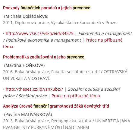
Podvody
finančních
poradců a jejich
prevence
(Michala Dokládalová)
2011, Diplomová práce, Vysoká škola ekonomická v Praze
•
http://www.vse.cz/vskp/eid/34575
|
Ekonomika a management
/ Podniková ekonomika a management
|
Práce na příbuzné
téma
Problematika zadlužování a jeho
prevence
.
(Martina HOŇKOVÁ)
2016, Bakalářská práce, Fakulta sociálních studií / OSTRAVSKÁ
UNIVERZITA V OSTRAVĚ
•
http://theses.cz/id//znxubz//
|
Sociální politika a sociální
práce / Sociální práce
|
Práce na příbuzné téma
Analýza úrovně
finanční
gramotnosti žáků devátých tříd
(Pavlína MALIVÁNKOVÁ)
2013, Bakalářská práce, Pedagogická fakulta / UNIVERZITA JANA
EVANGELISTY PURKYNĚ V ÚSTÍ NAD LABEM