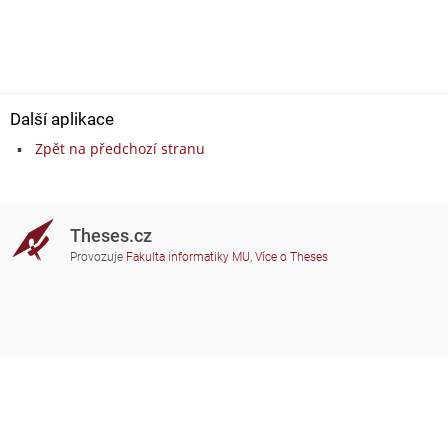
Další aplikace
Zpět na předchozí stranu
Theses.cz
Provozuje
Fakulta informatiky MU
,
Více o Theses
Potřebujete poradit?
Zapojené školy
theses@fi.muni.cz
Správci zapojených škol