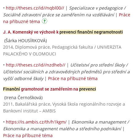
•
http://theses.cz/id//nqbl00//
|
Specializace v pedagogice /
Sociálně zdravotní práce se zaměřením na vzdělávání
|
Práce
na příbuzné téma
J. A. Komenský ve výchově k
prevenci finanční negramotnosti
(Šárka HOUSÍRKOVÁ)
2014, Diplomová práce, Pedagogická fakulta / UNIVERZITA
PALACKÉHO V OLOMOUCI
•
http://theses.cz/id//nzdheb//
|
Učitelství pro střední školy /
Učitelství sociálních a zdravovědných předmětů pro střední a
vyšší odborné školy
|
Práce na příbuzné téma
Finanční
gramotnost se zaměřením na
prevenci
(Irena Černošková)
2011, Bakalářská práce, Vysoká škola regionálního rozvoje a
Bankovní institut – AMBIS
•
https://is.ambis.cz/th/h1kgm/
|
Ekonomika a management /
Ekonomika a management malého a středního podnikání
|
Práce na příbuzné téma