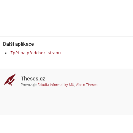
Další aplikace
Zpět na předchozí stranu
Theses.cz
Provozuje
Fakulta informatiky MU
,
Více o Theses
Potřebujete poradit?
Zapojené školy
theses@fi.muni.cz
Správci zapojených škol