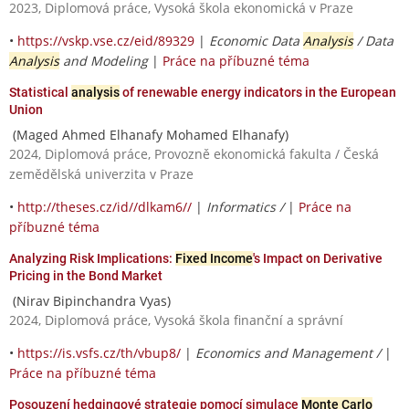
2023, Diplomová práce, Vysoká škola ekonomická v Praze
•
https://vskp.vse.cz/eid/89329
|
Economic Data
Analysis
/ Data
Analysis
and Modeling
|
Práce na příbuzné téma
Statistical
analysis
of renewable energy indicators in the European
Union
(Maged Ahmed Elhanafy Mohamed Elhanafy)
2024, Diplomová práce, Provozně ekonomická fakulta / Česká
zemědělská univerzita v Praze
•
http://theses.cz/id//dlkam6//
|
Informatics /
|
Práce na
příbuzné téma
Analyzing Risk Implications:
Fixed Income
's Impact on Derivative
Pricing in the Bond Market
(Nirav Bipinchandra Vyas)
2024, Diplomová práce, Vysoká škola finanční a správní
•
https://is.vsfs.cz/th/vbup8/
|
Economics and Management /
|
Práce na příbuzné téma
Posouzení hedgingové strategie pomocí simulace
Monte Carlo