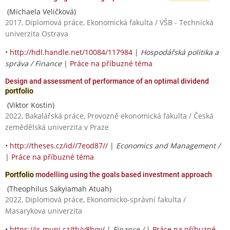
(Michaela Veličková)
2017, Diplomová práce, Ekonomická fakulta / VŠB - Technická
univerzita Ostrava
•
http://hdl.handle.net/10084/117984
|
Hospodářská politika a
správa / Finance
|
Práce na příbuzné téma
Design and assessment of performance of an optimal dividend
portfolio
(Viktor Kostin)
2022, Bakalářská práce, Provozně ekonomická fakulta / Česká
zemědělská univerzita v Praze
•
http://theses.cz/id//7eod87//
|
Economics and Management /
|
Práce na příbuzné téma
Portfolio
modelling using the goals based investment approach
(Theophilus Sakyiamah Atuah)
2022, Diplomová práce, Ekonomicko-správní fakulta /
Masarykova univerzita
•
https://is.muni.cz/th/y8boy/
|
Finance /
|
Práce na příbuzné