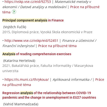
•
https://vskp.vse.cz/eid/92753
|
Matematické metody v
ekonomii / Datové analýzy a modelování
|
Práce na příbuzné
téma
Principal component analysis
in Finance
(Vojtěch Fučík)
2015, Diplomová práce, Vysoká škola ekonomická v Praze
•
http://www.vse.cz/vskp/eid/52451
|
Finance a účetnictví /
Finanční inženýrství
|
Práce na příbuzné téma
Analysis
of reading comprehension exercises
(Katarína Hertelová)
2021, Bakalářská práce, Fakulta informatiky / Masarykova
univerzita
•
https://is.muni.cz/th/ykoua/
|
Aplikovaná informatika /
|
Práce
na příbuzné téma
Regression
analysis
of the relationship between COVID-19
pandemic and the change in unemployment in EU27 countries
(Vahid Mammadzada)