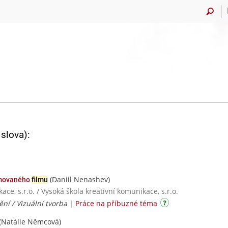
slova):
(Daniil Nenashev)
imovaného
filmu
ce, s.r.o. / Vysoká škola kreativní komunikace, s.r.o.
ění / Vizuální tvorba
|
Práce na příbuzné téma
(Natálie Němcová)