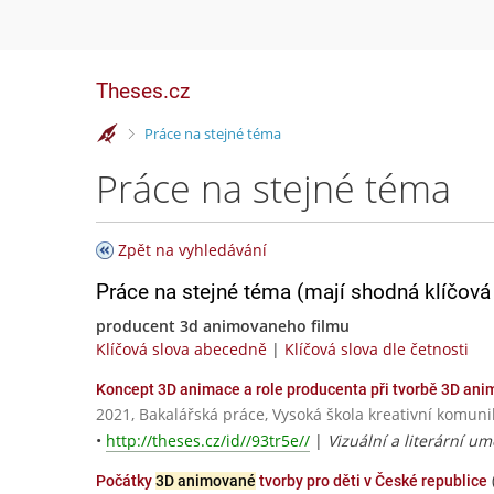
Theses.cz
>
Práce na stejné téma
Práce na stejné téma
Zpět na vyhledávání
Práce na stejné téma (mají shodná klíčová 
producent 3d animovaneho filmu
Klíčová slova abecedně
|
Klíčová slova dle četnosti
Koncept 3D animace a role producenta při tvorbě 3D an
2021, Bakalářská práce, Vysoká škola kreativní komunika
•
http://theses.cz/id//93tr5e//
|
Vizuální a literární um
Počátky
3D animované
tvorby pro děti v České republice