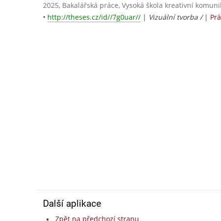
2025, Bakalářská práce, Vysoká škola kreativní komunika
•
http://theses.cz/id//7g0uar//
|
Vizuální tvorba /
|
Prá
Další aplikace
Zpět na předchozí stranu