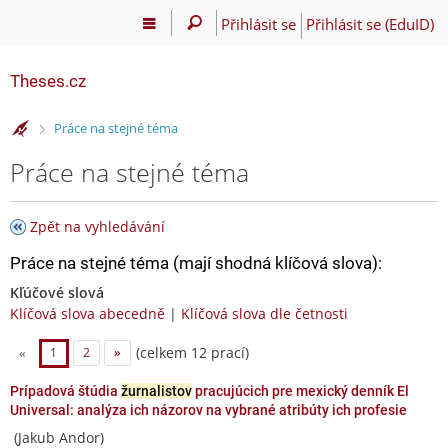
Přihlásit se
Přihlásit se (EduID)
Theses.cz
>
Práce na stejné téma
Práce na stejné téma
Zpět na vyhledávání
Práce na stejné téma (mají shodná klíčová slova):
Kľúčové slová
Klíčová slova abecedně
|
Klíčová slova dle četnosti
(celkem 12 prací)
«
1
2
»
Prípadová štúdia
žurnalistov
pracujúcich pre mexický denník El
Universal: analýza ich názorov na vybrané atribúty ich profesie
(Jakub Andor)