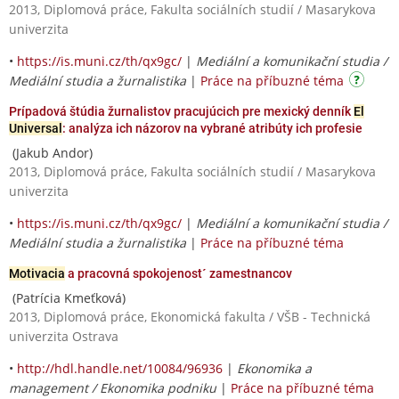
2013, Diplomová práce, Fakulta sociálních studií / Masarykova
univerzita
•
https://is.muni.cz/th/qx9gc/
|
Mediální a komunikační studia /
Mediální studia a žurnalistika
|
Práce na příbuzné téma
Prípadová štúdia žurnalistov pracujúcich pre mexický denník
El
Universal
: analýza ich názorov na vybrané atribúty ich profesie
(Jakub Andor)
2013, Diplomová práce, Fakulta sociálních studií / Masarykova
univerzita
•
https://is.muni.cz/th/qx9gc/
|
Mediální a komunikační studia /
Mediální studia a žurnalistika
|
Práce na příbuzné téma
Motivacia
a pracovná spokojenost´ zamestnancov
(Patrícia Kmeťková)
2013, Diplomová práce, Ekonomická fakulta / VŠB - Technická
univerzita Ostrava
•
http://hdl.handle.net/10084/96936
|
Ekonomika a
management / Ekonomika podniku
|
Práce na příbuzné téma