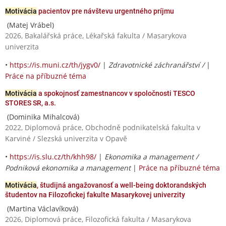
Motivácia
pacientov pre návštevu urgentného príjmu
(Matej Vrábel)
2026, Bakalářská práce, Lékařská fakulta / Masarykova
univerzita
•
https://is.muni.cz/th/jygv0/
|
Zdravotnické záchranářství /
|
Práce na příbuzné téma
Motivácia
a spokojnosť zamestnancov v spoločnosti TESCO
STORES SR, a.s.
(Dominika Mihalcová)
2022, Diplomová práce, Obchodně podnikatelská fakulta v
Karviné / Slezská univerzita v Opavě
•
https://is.slu.cz/th/khh98/
|
Ekonomika a management /
Podniková ekonomika a management
|
Práce na příbuzné téma
Motivácia
, študijná angažovanosť a well-being doktorandských
študentov na Filozofickej fakulte Masarykovej univerzity
(Martina Václavíková)
2026, Diplomová práce, Filozofická fakulta / Masarykova