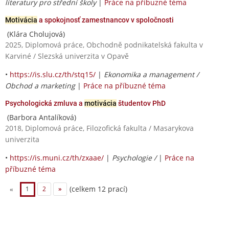
literatury pro střední školy
|
Práce na příbuzné téma
Motivácia
a spokojnosť zamestnancov v spoločnosti
(Klára Cholujová)
2025, Diplomová práce, Obchodně podnikatelská fakulta v
Karviné / Slezská univerzita v Opavě
•
https://is.slu.cz/th/stq15/
|
Ekonomika a management /
Obchod a marketing
|
Práce na příbuzné téma
Psychologická zmluva a
motivácia
študentov PhD
(Barbora Antalíková)
2018, Diplomová práce, Filozofická fakulta / Masarykova
univerzita
•
https://is.muni.cz/th/zxaae/
|
Psychologie /
|
Práce na
příbuzné téma
(celkem 12 prací)
«
1
2
»