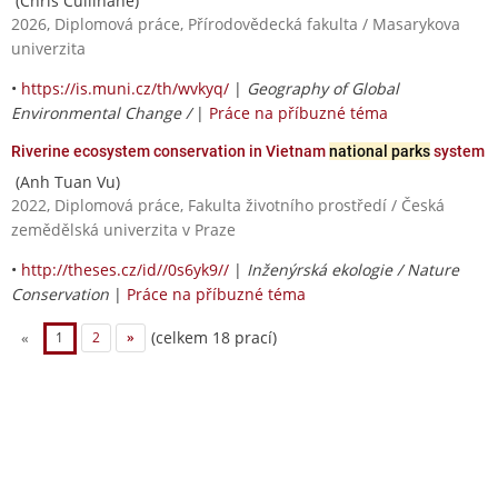
(Chris Cullinane)
2026, Diplomová práce, Přírodovědecká fakulta / Masarykova
univerzita
•
https://is.muni.cz/th/wvkyq/
|
Geography of Global
Environmental Change /
|
Práce na příbuzné téma
Riverine ecosystem conservation in Vietnam
national parks
system
(Anh Tuan Vu)
2022, Diplomová práce, Fakulta životního prostředí / Česká
zemědělská univerzita v Praze
•
http://theses.cz/id//0s6yk9//
|
Inženýrská ekologie / Nature
Conservation
|
Práce na příbuzné téma
(celkem 18 prací)
«
1
2
»