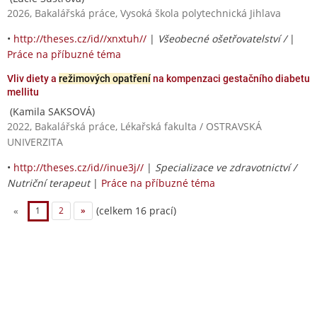
2026, Bakalářská práce, Vysoká škola polytechnická Jihlava
•
http://theses.cz/id//xnxtuh//
|
Všeobecné ošetřovatelství /
|
Práce na příbuzné téma
Vliv diety a
režimových opatření
na kompenzaci gestačního diabetu
mellitu
(Kamila SAKSOVÁ)
2022, Bakalářská práce, Lékařská fakulta / OSTRAVSKÁ
UNIVERZITA
•
http://theses.cz/id//inue3j//
|
Specializace ve zdravotnictví /
Nutriční terapeut
|
Práce na příbuzné téma
(celkem 16 prací)
«
1
2
»