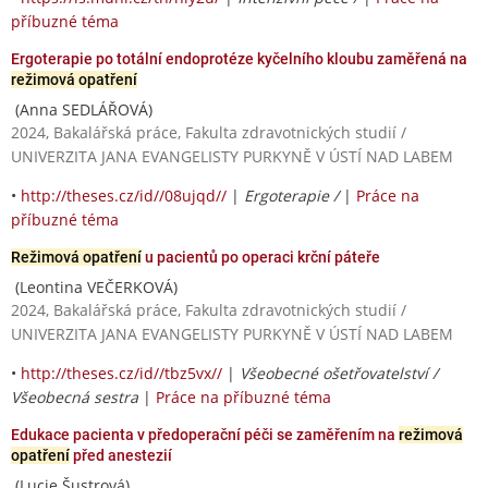
příbuzné téma
Ergoterapie po totální endoprotéze kyčelního kloubu zaměřená na
režimová opatření
(Anna SEDLÁŘOVÁ)
2024, Bakalářská práce, Fakulta zdravotnických studií /
UNIVERZITA JANA EVANGELISTY PURKYNĚ V ÚSTÍ NAD LABEM
•
http://theses.cz/id//08ujqd//
|
Ergoterapie /
|
Práce na
příbuzné téma
Režimová opatření
u pacientů po operaci krční páteře
(Leontina VEČERKOVÁ)
2024, Bakalářská práce, Fakulta zdravotnických studií /
UNIVERZITA JANA EVANGELISTY PURKYNĚ V ÚSTÍ NAD LABEM
•
http://theses.cz/id//tbz5vx//
|
Všeobecné ošetřovatelství /
Všeobecná sestra
|
Práce na příbuzné téma
Edukace pacienta v předoperační péči se zaměřením na
režimová
opatření
před anestezií
(Lucie Šustrová)