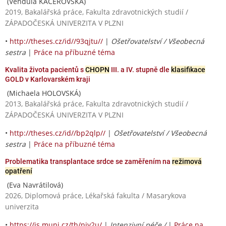
(Vendula KACEROVSKÁ)
2019, Bakalářská práce, Fakulta zdravotnických studií /
ZÁPADOČESKÁ UNIVERZITA V PLZNI
•
http://theses.cz/id//93qjtu//
|
Ošetřovatelství / Všeobecná
sestra
|
Práce na příbuzné téma
Kvalita života pacientů s
CHOPN
III. a IV. stupně dle
klasifikace
GOLD v Karlovarském kraji
(Michaela HOLOVSKÁ)
2013, Bakalářská práce, Fakulta zdravotnických studií /
ZÁPADOČESKÁ UNIVERZITA V PLZNI
•
http://theses.cz/id//bp2qlp//
|
Ošetřovatelství / Všeobecná
sestra
|
Práce na příbuzné téma
Problematika transplantace srdce se zaměřením na
režimová
opatření
(Eva Navrátilová)
2026, Diplomová práce, Lékařská fakulta / Masarykova
univerzita
•
https://is.muni.cz/th/niy2u/
|
Intenzivní péče /
|
Práce na