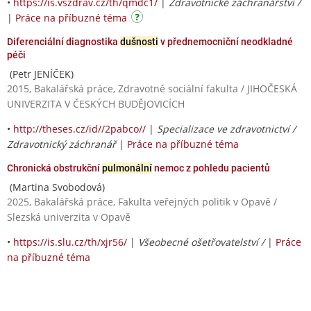
•
https://is.vszdrav.cz/th/qmdc1/
|
Zdravotnické záchranářství /
|
Práce na příbuzné téma
Diferenciální diagnostika
dušnosti
v přednemocniční neodkladné
péči
(Petr JENÍČEK)
2015, Bakalářská práce, Zdravotně sociální fakulta / JIHOČESKÁ
UNIVERZITA V ČESKÝCH BUDĚJOVICÍCH
•
http://theses.cz/id//2pabco//
|
Specializace ve zdravotnictví /
Zdravotnický záchranář
|
Práce na příbuzné téma
Chronická obstrukční
pulmonální
nemoc z pohledu pacientů
(Martina Svobodová)
2025, Bakalářská práce, Fakulta veřejných politik v Opavě /
Slezská univerzita v Opavě
•
https://is.slu.cz/th/xjr56/
|
Všeobecné ošetřovatelství /
|
Práce
na příbuzné téma