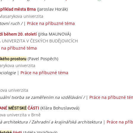
(Jaroslav Horák)
- příklad města Brna
 Masarykova univerzita
tovní ruch /
|
Práce na příbuzné téma
(Jitka MAUNOVÁ)
í během 20. století
ESKÁ UNIVERZITA V ČESKÝCH BUDĚJOVICÍCH
 na příbuzné téma
(Pavel Pospěch)
kého prostoru
sarykova univerzita
ociologie
|
Práce na příbuzné téma
ova univerzita
zuální tvorba se zaměřením na vzdělávání /
|
Práce na příbuzné té
(Klára Bohuslavová)
ANÉ
MĚSTSKÉ
ČÁSTI
ova univerzita v Brně
á architektura / Zahradní a krajinářská architektura
|
Práce na pří
(Adéla Vojáčková)
ěstské
části