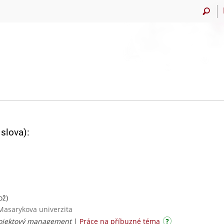
slova):
ož)
Masarykova univerzita
Projektový management
|
Práce na příbuzné téma