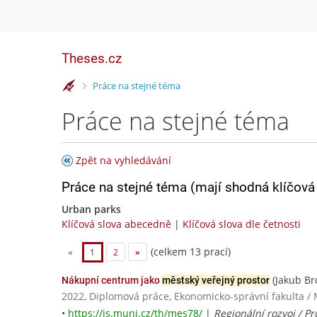
Theses.cz
>
Práce na stejné téma
Práce na stejné téma
Zpět na vyhledávání
Práce na stejné téma (mají shodná klíčová 
Urban parks
Klíčová slova abecedně
|
Klíčová slova dle četnosti
(celkem 13 prací)
«
1
2
»
(Jakub Br
Nákupní centrum jako
městský veřejný prostor
2022, Diplomová práce, Ekonomicko-správní fakulta / 
•
https://is.muni.cz/th/mes78/
|
Regionální rozvoj / 