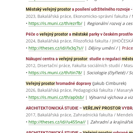
Městský veřejný prostor
a posílení udržitelného rozvoje 
2023, Bakalářská práce, Ekonomicko-správní fakulta /
•
https://is.muni.cz/th/ezrfb/
|
Regionální rozvoj a ces
Péče o
veřejný prostor
a
městské
parky v českém prostřed
2024, Bakalářská práce, Filozofická fakulta / JIHOČ
•
http://theses.cz/id//lx3q7s//
|
Dějiny umění /
|
Práce
Nákupní centra a
veřejný prostor
: studie o regulaci
městs
2012, Disertační práce, Fakulta sociálních studií / Ma
•
https://is.muni.cz/th/tin78/
|
Sociologie (čtyřleté) / S
(Jakub Cimburek)
Veřejný prostor
hromadné dopravy
2026, Bakalářská práce, Pedagogická fakulta / Masaryk
•
https://is.muni.cz/th/ap0sb/
|
Výtvarná výchova a vi
ARCHITEKTONICKÁ STUDIE –
VEŘEJNÝ PROSTOR
VYBR
2017, Bakalářská práce, Zahradnická fakulta / Mendel
•
http://theses.cz/id//u455na//
|
Zahradní a krajinářsk
ARCHITEKTONICKÁ STUDIE –
Veřejný prostor
vybrané
m