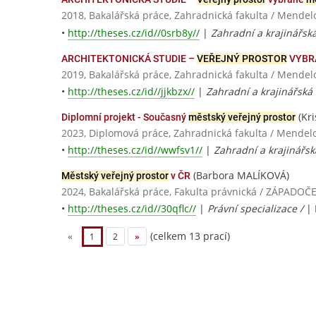
2018, Bakalářská práce, Zahradnická fakulta / Mendel
•
http://theses.cz/id//0srb8y//
|
Zahradní a krajinářská
ARCHITEKTONICKÁ STUDIE –
VEŘEJNÝ PROSTOR
VYBR
2019, Bakalářská práce, Zahradnická fakulta / Mendel
•
http://theses.cz/id//jjkbzx//
|
Zahradní a krajinářská 
(Kr
Diplomní projekt - Současný
městský veřejný prostor
2023, Diplomová práce, Zahradnická fakulta / Mendelo
•
http://theses.cz/id//wwfsv1//
|
Zahradní a krajinářsk
(Barbora MALÍKOVÁ)
Městský veřejný prostor
v ČR
2024, Bakalářská práce, Fakulta právnická / ZÁPADO
•
http://theses.cz/id//30qflc//
|
Právní specializace /
|
(celkem 13 prací)
«
1
2
»