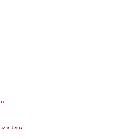
ma
buzné téma