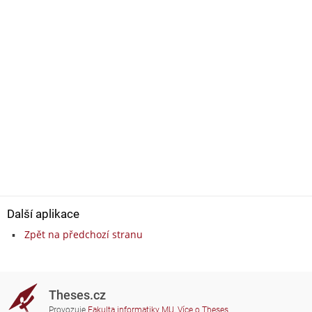
Další aplikace
Zpět na předchozí stranu
Theses.cz
Provozuje
Fakulta informatiky MU
,
Více o Theses