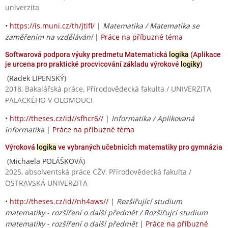
univerzita
•
https://is.muni.cz/th/jtifl/
|
Matematika / Matematika se
zaměřením na vzdělávání
|
Práce na příbuzné téma
Softwarová podpora výuky predmetu Matematická
logika
(Aplikace
je urcena pro praktické procvicování základu výrokové
logiky
)
(Radek LIPENSKÝ)
2018, Bakalářská práce, Přírodovědecká fakulta / UNIVERZITA
PALACKÉHO V OLOMOUCI
•
http://theses.cz/id//sfhcr6//
|
Informatika / Aplikovaná
informatika
|
Práce na příbuzné téma
Výroková
logika
ve vybraných učebnicích matematiky pro gymnázia
(Michaela POLÁŠKOVÁ)
2025, absolventská práce CŽV, Přírodovědecká fakulta /
OSTRAVSKÁ UNIVERZITA
•
http://theses.cz/id//nh4aws//
|
Rozšiřující studium
matematiky - rozšíření o další předmět / Rozšiřujcí studium
matematiky - rozšíření o další předmět
|
Práce na příbuzné