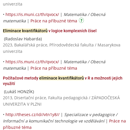
univerzita
•
https://is.muni.cz/th/qvocx/
|
Matematika / Obecná
matematika
|
Práce na příbuzné téma
Eliminace kvantifikátorů
v logice komplexních čísel
(Radoslav Habarda)
2023, Bakalářská práce, Přírodovědecká fakulta / Masarykova
univerzita
•
https://is.muni.cz/th/qvocx/
|
Matematika / Obecná
matematika
|
Práce na příbuzné téma
Počítačové metody
eliminace kvantifikátorů
v R a možnosti jejich
využití
(Lukáš HONZÍK)
2013, Disertační práce, Fakulta pedagogická / ZÁPADOČESKÁ
UNIVERZITA V PLZNI
•
http://theses.cz/id//vtn1y8//
|
Specializace v pedagogice /
Informační a komunikační technologie ve vzdělávání
|
Práce na
příbuzné téma