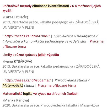
Počítačové metody
eliminace kvantifikátorů
v R a možnosti jejich
využití
(Lukáš HONZÍK)
2013, Disertační práce, Fakulta pedagogická / ZÁPADOČESKÁ
UNIVERZITA V PLZNI
•
http://theses.cz/id//d42lnd//
|
Specializace v pedagogice /
Informační a komunikační technologie ve vzdělávání
|
Práce na
příbuzné téma
Limity a různé způsoby jejich výpočtu
(Ivana RYBÁROVÁ)
2013, Bakalářská práce, Fakulta pedagogická / ZÁPADOČESKÁ
UNIVERZITA V PLZNI
•
http://theses.cz/id//r0qamz//
|
Přírodovědná studia /
Matematická
studia
|
Práce na příbuzné téma
Matematická
logika
ve výuce na středních školách
(Marika Kaňová)
2020, Bakalářská práce, Přírodovědecká fakulta / Masarykova