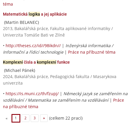
téma
Matematická
logika
a jej aplikácie
(Martin BELANEC)
2013, Bakalářská práce, Fakulta aplikované informatiky /
Univerzita Tomáše Bati ve Zlíně
•
http://theses.cz/id//98ikdn//
|
Inženýrská informatika /
Informační a řídicí technologie
|
Práce na příbuzné téma
Komplexní
čísla a
komplexní
funkce
(Michael Pánek)
2024, Bakalářská práce, Pedagogická fakulta / Masarykova
univerzita
•
https://is.muni.cz/th/fzupj/
|
Německý jazyk se zaměřením na
vzdělávání / Matematika se zaměřením na vzdělávání
|
Práce
na příbuzné téma
(celkem 22 prací)
«
1
2
3
»