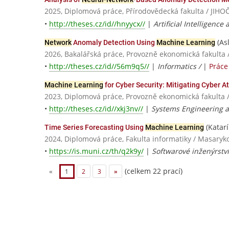
2025, Diplomová práce, Přírodovědecká fakulta / JI
•
http://theses.cz/id//hnyycx//
|
Artificial Intelligence
(Asl
Network
Anomaly Detection Using
Machine Learning
2026, Bakalářská práce, Provozně ekonomická fakulta 
•
http://theses.cz/id//56m9q5//
|
Informatics /
|
Práce
Machine Learning
for Cyber Security: Mitigating Cyber A
2023, Diplomová práce, Provozně ekonomická fakulta 
•
http://theses.cz/id//xkj3nv//
|
Systems Engineering a
(Katarí
Time Series Forecasting Using
Machine Learning
2024, Diplomová práce, Fakulta informatiky / Masaryk
•
https://is.muni.cz/th/q2k9y/
|
Softwarové inženýrstv
(celkem 22 prací)
«
1
2
3
»