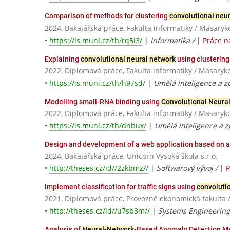
Comparison of methods for clustering
convolutional neu
2024, Bakalářská práce, Fakulta informatiky / Masaryk
•
https://is.muni.cz/th/rq5i3/
|
Informatika /
|
Práce n
Explaining
convolutional neural network
using clusterin
2022, Diplomová práce, Fakulta informatiky / Masaryk
•
https://is.muni.cz/th/h97sd/
|
Umělá inteligence a zp
Modelling small-RNA binding using
Convolutional Neura
2022, Diplomová práce, Fakulta informatiky / Masaryk
•
https://is.muni.cz/th/dnbux/
|
Umělá inteligence a z
Design and development of a web application based on 
2024, Bakalářská práce, Unicorn Vysoká škola s.r.o.
•
http://theses.cz/id//2zkbmz//
|
Softwarový vývoj /
|
P
implement classification for traffic signs using
convoluti
2021, Diplomová práce, Provozně ekonomická fakulta 
•
http://theses.cz/id//u7sb3m//
|
Systems Engineering 
Analysis of
Neural-Network
-Based Anomaly Detection Me