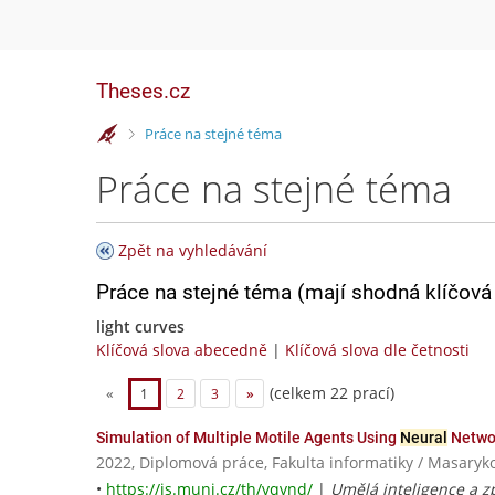
Theses.cz
>
Práce na stejné téma
Práce na stejné téma
Zpět na vyhledávání
Práce na stejné téma (mají shodná klíčová 
light curves
Klíčová slova abecedně
|
Klíčová slova dle četnosti
(celkem 22 prací)
«
1
2
3
»
Simulation of Multiple Motile Agents Using
Neural
Netwo
2022, Diplomová práce, Fakulta informatiky / Masaryk
•
https://is.muni.cz/th/vqvnd/
|
Umělá inteligence a zp