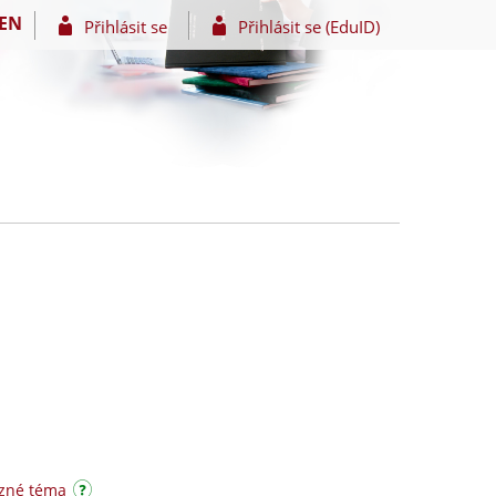
EN
Přihlásit se
Přihlásit se (EduID)
uzné téma