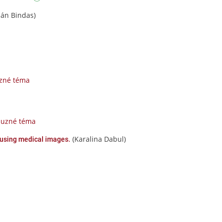
ián Bindas)
uzné téma
buzné téma
(Karalina Dabul)
 using medical images.