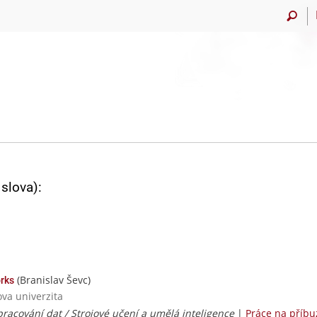
slova):
(Branislav Ševc)
rks
ova univerzita
racování dat / Strojové učení a umělá inteligence
|
Práce na příb