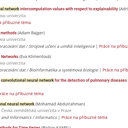
(Adr
ral network
intercomputation values with respect to explainability
ova univerzita
a příbuzné téma
(Adam Bajger)
g methods
ova univerzita
racování dat / Strojové učení a umělá inteligence
|
Práce na příb
(Eva Klimentová)
l
Networks
ova univerzita
pracování dat / Bioinformatika a systémová biologie
|
Práce na pří
a
convolutional neural network
for the detection of pulmonary diseases
ráce na příbuzné téma
(Mohamad Abdulrahman)
onal neural network
/ Česká zemědělská univerzita v Praze
and Informatics / Informatics
|
Práce na příbuzné téma
(Bishoy KAMEL)
thods for Time Series