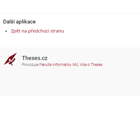
Další aplikace
Zpět na předchozí stranu
Theses.cz
Provozuje
Fakulta informatiky MU
,
Více o Theses
Potřebujete poradit?
Zapojené školy
theses@fi.muni.cz
Správci zapojených škol
Nápověda
Soukromí
Často kladené dotazy
Přístupnost