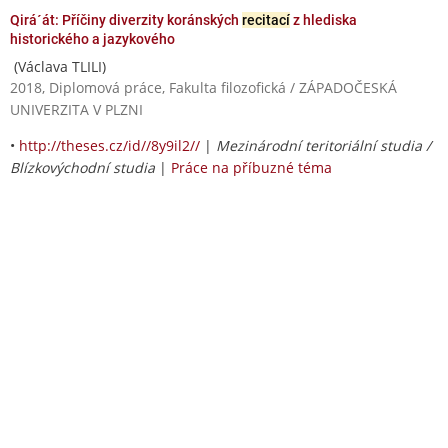
Qirá´át: Příčiny diverzity koránských
recitací
z hlediska
historického a jazykového
(Václava TLILI)
2018, Diplomová práce, Fakulta filozofická / ZÁPADOČESKÁ
UNIVERZITA V PLZNI
•
http://theses.cz/id//8y9il2//
|
Mezinárodní teritoriální studia /
Blízkovýchodní studia
|
Práce na příbuzné téma