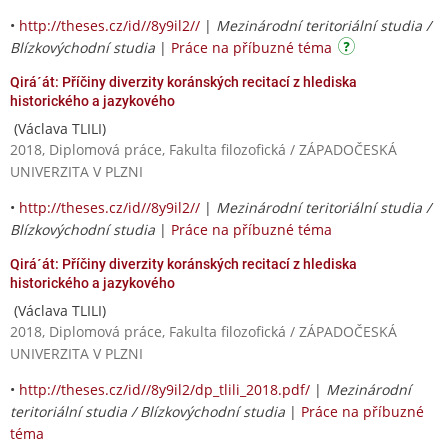
•
http://theses.cz/id//8y9il2//
|
Mezinárodní teritoriální studia /
Blízkovýchodní studia
|
Práce na příbuzné téma
Qirá´át: Příčiny diverzity koránských recitací z hlediska
historického a jazykového
(Václava TLILI)
2018, Diplomová práce, Fakulta filozofická / ZÁPADOČESKÁ
UNIVERZITA V PLZNI
•
http://theses.cz/id//8y9il2//
|
Mezinárodní teritoriální studia /
Blízkovýchodní studia
|
Práce na příbuzné téma
Qirá´át: Příčiny diverzity koránských recitací z hlediska
historického a jazykového
(Václava TLILI)
2018, Diplomová práce, Fakulta filozofická / ZÁPADOČESKÁ
UNIVERZITA V PLZNI
•
http://theses.cz/id//8y9il2/dp_tlili_2018.pdf/
|
Mezinárodní
teritoriální studia / Blízkovýchodní studia
|
Práce na příbuzné
téma