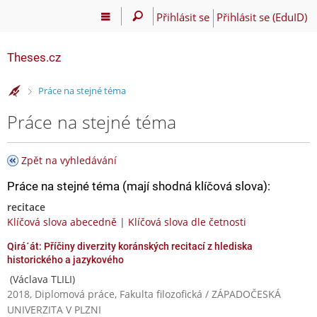
Přihlásit se
Přihlásit se (EduID)
Theses.cz
>
Práce na stejné téma
Práce na stejné téma
Zpět na vyhledávání
Práce na stejné téma (mají shodná klíčová slova):
recitace
Klíčová slova abecedně
|
Klíčová slova dle četnosti
Qirá´át: Příčiny diverzity koránských recitací z hlediska
historického a jazykového
(Václava TLILI)
2018, Diplomová práce, Fakulta filozofická / ZÁPADOČESKÁ
UNIVERZITA V PLZNI