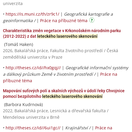
univerzita
•
https://is.muni.cz/th/zr9c1/
|
Geografická kartografie a
geoinformatika /
|
Práce na příbuzné téma
Charakteristika změn vegetace v Krkonošském národním parku
(2012-2022) z dat
leteckého laserového skenování
(Tomáš Haken)
2026, Bakalářská práce, Fakulta životního prostředí / Česká
zemědělská univerzita v Praze
•
http://theses.cz/id//hx0gqj//
|
Geografické informační systémy
a dálkový průzkum Země v životním prostředí /
|
Práce na
příbuzné téma
Mapování suťových polí a skalních výchozů v údolí řeky Chvojnice
pomocí bezpilotního
leteckého laserového skenování
(Barbora Kudrnová)
2022, Bakalářská práce, Lesnická a dřevařská fakulta /
Mendelova univerzita v Brně
•
http://theses.cz/id//6ui1gc//
|
Krajinářství /
|
Práce na