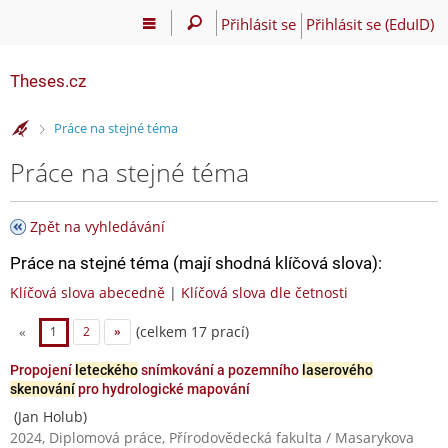
Přihlásit se
Přihlásit se (EduID)
Theses.cz
>
Práce na stejné téma
Práce na stejné téma
Zpět na vyhledávání
Práce na stejné téma (mají shodná klíčová slova):
Klíčová slova abecedně
|
Klíčová slova dle četnosti
(celkem 17 prací)
«
1
2
»
Propojení
leteckého
snímkování a pozemního
laserového
skenování
pro hydrologické mapování
(Jan Holub)
2024, Diplomová práce, Přírodovědecká fakulta / Masarykova