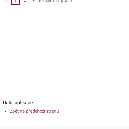
(celkem 17 prací)
«
1
2
»
Další aplikace
Zpět na předchozí stranu