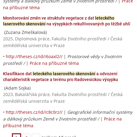
systémy a dálkový průzkum Země v životním prostředí /
|
Práce
na příbuzné téma
Monitorování změn ve struktuře vegetace z dat
leteckého
laserového skenování
na výsypkách rekultivovaných po těžbě uhlí
(Zuzana Zmeškalová)
2025, Diplomová práce, Fakulta životního prostředí / Česká
zemědělská univerzita v Praze
•
http://theses.cz/id//6oaxl2//
|
Prostorové vědy v životním
prostředí /
|
Práce na příbuzné téma
Klasifikace dat
leteckého laserového skenování
a odvození
charakteristik vegetace a terénu pro Radovesickou výsypku
(Adam Sojka)
2023, Bakalářská práce, Fakulta životního prostředí / Česká
zemědělská univerzita v Praze
•
http://theses.cz/id//c8c0rz//
|
Geografické informační systémy
a dálkový průzkum Země v životním prostředí /
|
Práce na
příbuzné téma