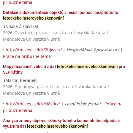
příbuzné téma
Detekce a dokumentace objektů v lesích pomocí bezpilotního
leteckého laserového skenování
(Nikola Žižlavská)
2026, Disertační práce, Lesnická a dřevařská fakulta /
Mendelova univerzita v Brně
•
http://theses.cz/id//2hjwve//
|
Hospodářská úprava lesa /
|
Práce na příbuzné téma
Mapy taxačních veličin z dat
leteckého laserového skenování
pro
ŠLP Křtiny
(Martin Beránek)
2026, Diplomová práce, Lesnická a dřevařská fakulta /
Mendelova univerzita v Brně
•
http://theses.cz/id//cl8s0c//
|
Lesní inženýrství /
|
Práce na
příbuzné téma
Analýza změny objemu skládky tuhého komunálního odpadu s
využitím dat
leteckého laserového skenování