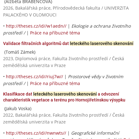
(Alžběta BRABENCOVÁ)
2026, Bakalářská práce, Přírodovědecká fakulta / UNIVERZITA
PALACKÉHO V OLOMOUCI
•
http://theses.cz/id//w1aedn//
|
Ekologie a ochrana životního
prostředí /
|
Práce na příbuzné téma
Validace filtračních algoritmů dat
leteckého laserového skenování
(Tomáš Zámek)
2023, Diplomová práce, Fakulta životního prostředí / Česká
zemědělská univerzita v Praze
•
http://theses.cz/id//riuj7w//
|
Prostorové vědy v životním
prostředí /
|
Práce na příbuzné téma
Klasifikace dat
leteckého laserového skenování
a odvození
charakteristik vegetace a terénu pro Hornojiřetínskou výsypku
(Jakub Voska)
2022, Bakalářská práce, Fakulta životního prostředí / Česká
zemědělská univerzita v Praze
•
http://theses.cz/id//nwnwts//
|
Geografické informační