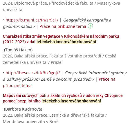
2024, Diplomová práce, Přírodovědecká fakulta / Masarykova
univerzita
•
https://is.muni.cz/th/zr9c1/
|
Geografická kartografie a
geoinformatika /
|
Práce na příbuzné téma
Charakteristika změn vegetace v Krkonošském národním parku
(2012-2022) z dat
leteckého laserového skenování
(Tomáš Haken)
2026, Bakalářská práce, Fakulta životního prostředí / Česká
zemědělská univerzita v Praze
•
http://theses.cz/id//hx0gqj//
|
Geografické informační systémy
a dálkový průzkum Země v životním prostředí /
|
Práce na
příbuzné téma
Mapování suťových polí a skalních výchozů v údolí řeky Chvojnice
pomocí bezpilotního
leteckého laserového skenování
(Barbora Kudrnová)
2022, Bakalářská práce, Lesnická a dřevařská fakulta /
Mendelova univerzita v Brně