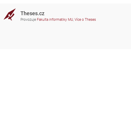
Theses.cz
Provozuje
Fakulta informatiky MU
,
Více o Theses
Potřebujete poradit?
Zapojené školy
theses@fi.muni.cz
Správci zapojených škol
Nápověda
Soukromí
Často kladené dotazy
Přístupnost
Zobrazit klasickou verzi
Nahoru