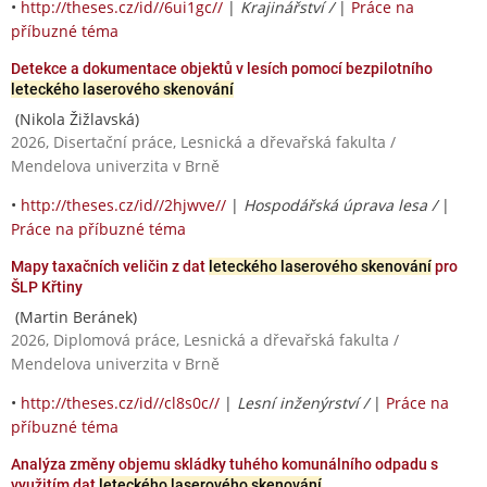
•
http://theses.cz/id//6ui1gc//
|
Krajinářství /
|
Práce na
příbuzné téma
Detekce a dokumentace objektů v lesích pomocí bezpilotního
leteckého laserového skenování
(Nikola Žižlavská)
2026, Disertační práce, Lesnická a dřevařská fakulta /
Mendelova univerzita v Brně
•
http://theses.cz/id//2hjwve//
|
Hospodářská úprava lesa /
|
Práce na příbuzné téma
Mapy taxačních veličin z dat
leteckého laserového skenování
pro
ŠLP Křtiny
(Martin Beránek)
2026, Diplomová práce, Lesnická a dřevařská fakulta /
Mendelova univerzita v Brně
•
http://theses.cz/id//cl8s0c//
|
Lesní inženýrství /
|
Práce na
příbuzné téma
Analýza změny objemu skládky tuhého komunálního odpadu s
využitím dat
leteckého laserového skenování