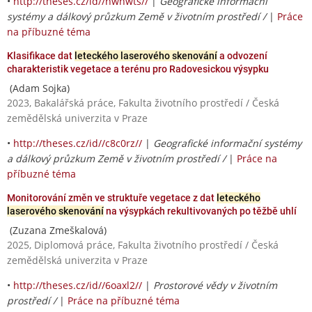
•
http://theses.cz/id//nwnwts//
|
Geografické informační
systémy a dálkový průzkum Země v životním prostředí /
|
Práce
na příbuzné téma
Klasifikace dat
leteckého laserového skenování
a odvození
charakteristik vegetace a terénu pro Radovesickou výsypku
(Adam Sojka)
2023, Bakalářská práce, Fakulta životního prostředí / Česká
zemědělská univerzita v Praze
•
http://theses.cz/id//c8c0rz//
|
Geografické informační systémy
a dálkový průzkum Země v životním prostředí /
|
Práce na
příbuzné téma
Monitorování změn ve struktuře vegetace z dat
leteckého
laserového skenování
na výsypkách rekultivovaných po těžbě uhlí
(Zuzana Zmeškalová)
2025, Diplomová práce, Fakulta životního prostředí / Česká
zemědělská univerzita v Praze
•
http://theses.cz/id//6oaxl2//
|
Prostorové vědy v životním
prostředí /
|
Práce na příbuzné téma