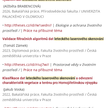
(Alžběta BRABENCOVÁ)
2026, Bakalářská práce, Přírodovědecká fakulta / UNIVERZITA
PALACKÉHO V OLOMOUCI
•
http://theses.cz/id//w1aedn//
|
Ekologie a ochrana životního
prostředí /
|
Práce na příbuzné téma
Validace filtračních algoritmů dat
leteckého laserového skenování
(Tomáš Zámek)
2023, Diplomová práce, Fakulta životního prostředí / Česká
zemědělská univerzita v Praze
•
http://theses.cz/id//riuj7w//
|
Prostorové vědy v životním
prostředí /
|
Práce na příbuzné téma
Klasifikace dat
leteckého laserového skenování
a odvození
charakteristik vegetace a terénu pro Hornojiřetínskou výsypku
(Jakub Voska)
2022, Bakalářská práce, Fakulta životního prostředí / Česká
zemědělská univerzita v Praze