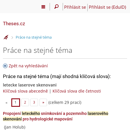
Přihlásit se
Přihlásit se (EduID)
Theses.cz
>
Práce na stejné téma
Práce na stejné téma
Zpět na vyhledávání
Práce na stejné téma (mají shodná klíčová slova):
letecke laserove skenovani
Klíčová slova abecedně
|
Klíčová slova dle četnosti
(celkem 29 prací)
«
1
2
3
»
Propojení
leteckého
snímkování a pozemního
laserového
skenování
pro hydrologické mapování
(Jan Holub)