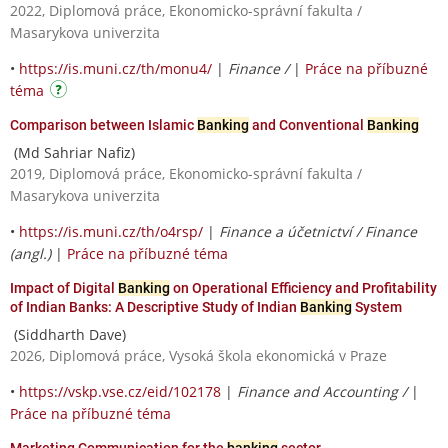
2022, Diplomová práce, Ekonomicko-správní fakulta /
Masarykova univerzita
•
https://is.muni.cz/th/monu4/
|
Finance /
|
Práce na příbuzné
téma
Comparison between Islamic
Banking
and Conventional
Banking
(Md Sahriar Nafiz)
2019, Diplomová práce, Ekonomicko-správní fakulta /
Masarykova univerzita
•
https://is.muni.cz/th/o4rsp/
|
Finance a účetnictví / Finance
(angl.)
|
Práce na příbuzné téma
Impact of Digital
Banking
on Operational Efficiency and Profitability
of Indian Banks: A Descriptive Study of Indian
Banking
System
(Siddharth Dave)
2026, Diplomová práce, Vysoká škola ekonomická v Praze
•
https://vskp.vse.cz/eid/102178
|
Finance and Accounting /
|
Práce na příbuzné téma
Marketing Communication for the
banking
sector