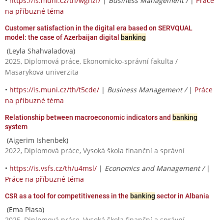
•
https://is.muni.cz/th/wghzf/
|
Business Management /
|
Práce
na příbuzné téma
Customer satisfaction in the digital era based on SERVQUAL
model: the case of Azerbaijan digital
banking
(Leyla Shahvaladova)
2025, Diplomová práce, Ekonomicko-správní fakulta /
Masarykova univerzita
•
https://is.muni.cz/th/t5cde/
|
Business Management /
|
Práce
na příbuzné téma
Relationship between macroeconomic indicators and
banking
system
(Aigerim Ishenbek)
2022, Diplomová práce, Vysoká škola finanční a správní
•
https://is.vsfs.cz/th/u4msl/
|
Economics and Management /
|
Práce na příbuzné téma
CSR as a tool for competitiveness in the
banking
sector in Albania
(Ema Plasa)
2025, Diplomová práce, Vysoká škola finanční a správní