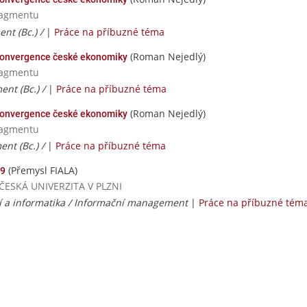
nagmentu
nt (Bc.) /
|
Práce na příbuzné téma
(Roman Nejedlý)
 konvergence české ekonomiky
nagmentu
nt (Bc.) /
|
Práce na příbuzné téma
(Roman Nejedlý)
 konvergence české ekonomiky
nagmentu
nt (Bc.) /
|
Práce na příbuzné téma
(Přemysl FIALA)
09
OČESKÁ UNIVERZITA V PLZNI
í a informatika / Informační management
|
Práce na příbuzné tém