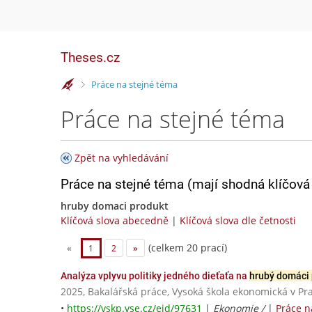
Theses.cz
>
Práce na stejné téma
Práce na stejné téma
Zpět na vyhledávání
Práce na stejné téma (mají shodná klíčová 
hruby domaci produkt
Klíčová slova abecedně
|
Klíčová slova dle četnosti
(celkem 20 prací)
«
1
2
»
Analýza vplyvu politiky jedného dieťaťa na
hrubý domáci 
2025, Bakalářská práce, Vysoká škola ekonomická v Pr
•
https://vskp.vse.cz/eid/97631
|
Ekonomie /
|
Práce n