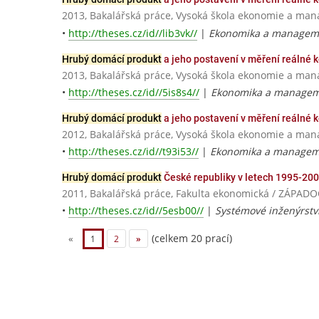
2013, Bakalářská práce, Vysoká škola ekonomie a ma
•
http://theses.cz/id//lib3vk//
|
Ekonomika a manageme
Hrubý domácí produkt
a jeho postavení v měření reálné
2013, Bakalářská práce, Vysoká škola ekonomie a ma
•
http://theses.cz/id//5is8s4//
|
Ekonomika a manageme
Hrubý domácí produkt
a jeho postavení v měření reálné
2012, Bakalářská práce, Vysoká škola ekonomie a ma
•
http://theses.cz/id//t93i53//
|
Ekonomika a manageme
Hrubý domácí produkt
České republiky v letech 1995-20
2011, Bakalářská práce, Fakulta ekonomická / ZÁPAD
•
http://theses.cz/id//5esb00//
|
Systémové inženýrstv
(celkem 20 prací)
«
1
2
»