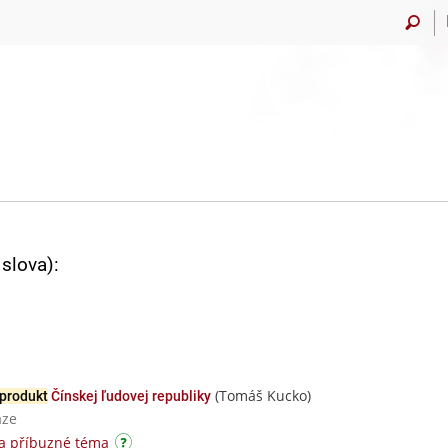
slova):
(Tomáš Kucko)
produkt
Čínskej ľudovej republiky
aze
a příbuzné téma