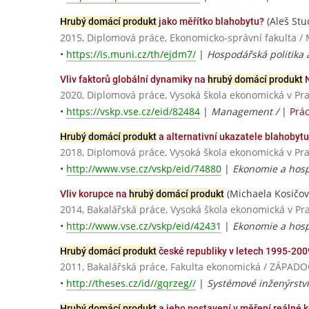
(Aleš Stuc
Hrubý domácí produkt
jako měřítko blahobytu?
2015, Diplomová práce, Ekonomicko-správní fakulta / 
•
https://is.muni.cz/th/ejdm7/
|
Hospodářská politika 
Vliv faktorů globální dynamiky na
hrubý domácí produkt
N
2020, Diplomová práce, Vysoká škola ekonomická v Pr
•
https://vskp.vse.cz/eid/82484
|
Management /
|
Prá
Hrubý domácí produkt
a alternativní ukazatele blahobytu
2018, Diplomová práce, Vysoká škola ekonomická v Pr
•
http://www.vse.cz/vskp/eid/74880
|
Ekonomie a hosp
(Michaela Kosičov
Vliv korupce na
hrubý domácí produkt
2014, Bakalářská práce, Vysoká škola ekonomická v Pr
•
http://www.vse.cz/vskp/eid/42431
|
Ekonomie a hosp
Hrubý domácí produkt
české republiky v letech 1995-200
2011, Bakalářská práce, Fakulta ekonomická / ZÁPAD
•
http://theses.cz/id//gqrzeg//
|
Systémové inženýrstv
Hrubý domácí produkt
a jeho postavení v měření reálné