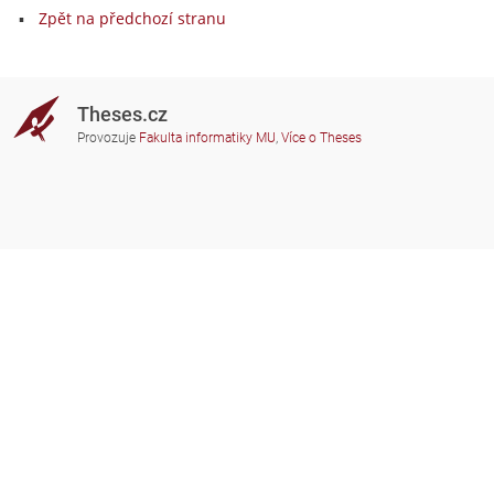
Zpět na předchozí stranu
Theses.cz
Provozuje
Fakulta informatiky MU
,
Více o Theses
Potřebujete poradit?
Zapojené školy
theses@fi.muni.cz
Správci zapojených škol
Nápověda
Soukromí
Často kladené dotazy
Přístupnost
Zobrazit klasickou verzi