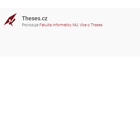
Theses.cz
Provozuje
Fakulta informatiky MU
,
Více o Theses
Potřebujete poradit?
Zapojené školy
theses@fi.muni.cz
Správci zapojených škol
Nápověda
Soukromí
Často kladené dotazy
Přístupnost
Zobrazit klasickou verzi
Nahoru