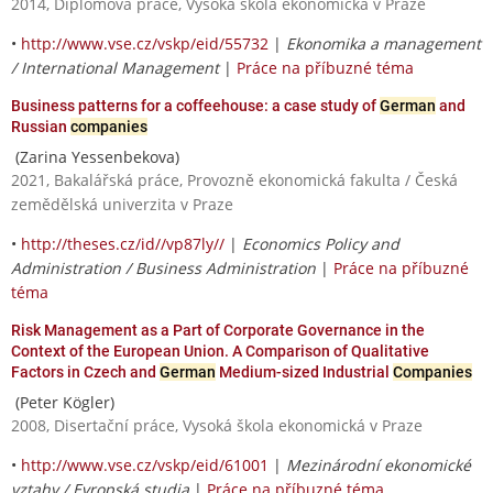
2014, Diplomová práce, Vysoká škola ekonomická v Praze
•
http://www.vse.cz/vskp/eid/55732
|
Ekonomika a management
/ International Management
|
Práce na příbuzné téma
Business patterns for a coffeehouse: a case study of
German
and
Russian
companies
(Zarina Yessenbekova)
2021, Bakalářská práce, Provozně ekonomická fakulta / Česká
zemědělská univerzita v Praze
•
http://theses.cz/id//vp87ly//
|
Economics Policy and
Administration / Business Administration
|
Práce na příbuzné
téma
Risk Management as a Part of Corporate Governance in the
Context of the European Union. A Comparison of Qualitative
Factors in Czech and
German
Medium-sized Industrial
Companies
(Peter Kögler)
2008, Disertační práce, Vysoká škola ekonomická v Praze
•
http://www.vse.cz/vskp/eid/61001
|
Mezinárodní ekonomické
vztahy / Evropská studia
|
Práce na příbuzné téma