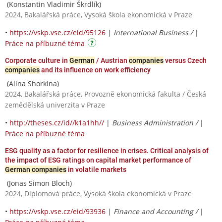
(Konstantin Vladimir Škrdlík)
2024, Bakalářská práce, Vysoká škola ekonomická v Praze
•
https://vskp.vse.cz/eid/95126
|
International Business /
|
Práce na příbuzné téma
Corporate culture in
German
/ Austrian
companies
versus Czech
companies
and its influence on work efficiency
(Alina Shorkina)
2024, Bakalářská práce, Provozně ekonomická fakulta / Česká
zemědělská univerzita v Praze
•
http://theses.cz/id//k1a1hh//
|
Business Administration /
|
Práce na příbuzné téma
ESG quality as a factor for resilience in crises. Critical analysis of
the impact of ESG ratings on capital market performance of
German companies
in volatile markets
(Jonas Simon Bloch)
2024, Diplomová práce, Vysoká škola ekonomická v Praze
•
https://vskp.vse.cz/eid/93936
|
Finance and Accounting /
|