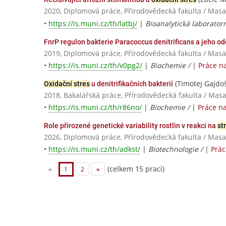
2020, Diplomová práce, Přírodovědecká fakulta / Masa
•
https://is.muni.cz/th/latbj/
|
Bioanalytická laboratorn
FnrP regulon bakterie Paracoccus denitrificans a jeho o
2019, Diplomová práce, Přírodovědecká fakulta / Masa
•
https://is.muni.cz/th/v0pg2/
|
Biochemie /
|
Práce n
(Timotej Gajdoš
Oxidační stres
u denitrifikačních bakterií
2018, Bakalářská práce, Přírodovědecká fakulta / Masa
•
https://is.muni.cz/th/r86no/
|
Biochemie /
|
Práce n
Role přirozené genetické variability rostlin v reakci na
st
2026, Diplomová práce, Přírodovědecká fakulta / Masa
•
https://is.muni.cz/th/adkst/
|
Biotechnologie /
|
Prác
(celkem 15 prací)
«
1
2
»