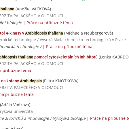
(Anežka VACKOVÁ)
thaliana
NIVERZITA PALACKÉHO V OLOMOUCI
lní biologie
|
Práce na příbuzné téma
(Michaela Neubergerová)
tol 4-kinasy v
Arabidopsis thaliana
hemické technologie / Vysoká škola chemicko-technologická v Praze
chemická technologie /
|
Práce na příbuzné téma
(Lenka KABRDO
abidopsis thaliana
pomocí cytoskeletálních inhibitorů
NIVERZITA PALACKÉHO V OLOMOUCI
a příbuzné téma
(Petra KNOTKOVÁ)
u na kořeny
Arabidopsis
UNIVERZITA PALACKÉHO V OLOMOUCI
na příbuzné téma
(Adéla Voňková)
rykova univerzita
ie živočichů a imunologie / Vývojová biologie
|
Práce na příbuzné 
asopustová)