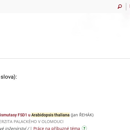
slova):
(Jan ŘEHÁK)
dismutasy FSD1 u
Arabidopsis thaliana
NIVERZITA PALACKÉHO V OLOMOUCI
vé inženýrství /
|
Práce na příbuzné téma