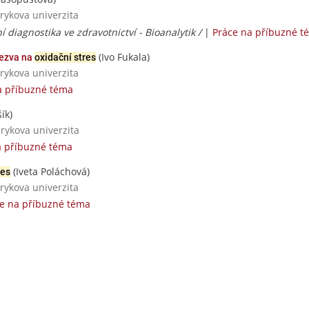
rykova univerzita
í diagnostika ve zdravotnictví - Bioanalytik /
|
Práce na příbuzné t
(Ivo Fukala)
dezva na
oxidační stres
rykova univerzita
a příbuzné téma
ík)
rykova univerzita
a příbuzné téma
(Iveta Poláchová)
res
rykova univerzita
e na příbuzné téma