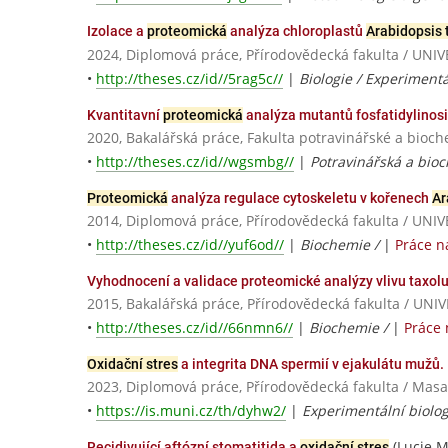
Izolace a
proteomická
analýza chloroplastů
Arabidopsis 
2024, Diplomová práce, Přírodovědecká fakulta / U
•
http://theses.cz/id//5rag5c//
|
Biologie / Experimentá
Kvantitavní
proteomická
analýza mutantů fosfatidylinosi
2020, Bakalářská práce, Fakulta potravinářské a bioc
•
http://theses.cz/id//wgsmbg//
|
Potravinářská a bio
Proteomická
analýza regulace cytoskeletu v kořenech
Ar
2014, Diplomová práce, Přírodovědecká fakulta / U
•
http://theses.cz/id//yuf6od//
|
Biochemie /
|
Práce n
Vyhodnocení a validace proteomické analýzy vlivu taxol
2015, Bakalářská práce, Přírodovědecká fakulta / 
•
http://theses.cz/id//66nmn6//
|
Biochemie /
|
Práce 
Oxidační stres
a integrita DNA spermií v ejakulátu mužů.
2023, Diplomová práce, Přírodovědecká fakulta / Masa
•
https://is.muni.cz/th/dyhw2/
|
Experimentální biolog
(Lucie M
Recidivující aftózní stomatitida a
oxidační stres