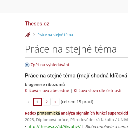
Theses.cz
>
Práce na stejné téma
Práce na stejné téma
Zpět na vyhledávání
Práce na stejné téma (mají shodná klíčová 
biogeneze ribozomů
Klíčová slova abecedně
|
Klíčová slova dle četnosti
(celkem 15 prací)
«
1
2
»
Redox
proteomická
analýza signálních funkcí superoxid
2023, Diplomová práce, Přírodovědecká fakulta / U
•
http://theses.cz/id//jkguhv//
|
Biotechnologie a geno