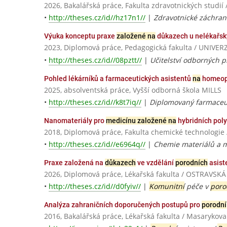
2026, Bakalářská práce, Fakulta zdravotnických stud
•
http://theses.cz/id//hz17n1//
|
Zdravotnické záchran
Výuka konceptu praxe
založené na
důkazech u nelékařsk
2023, Diplomová práce, Pedagogická fakulta / UNI
•
http://theses.cz/id//08pztt//
|
Učitelství odborných 
Pohled lékárníků a farmaceutických asistentů
na
homeopa
2025, absolventská práce, Vyšší odborná škola MILLS
•
http://theses.cz/id//k8t7iq//
|
Diplomovaný farmaceut
Nanomateriály pro
medicínu založené na
hybridních pol
2018, Diplomová práce, Fakulta chemické technologie 
•
http://theses.cz/id//e6964q//
|
Chemie materiálů a m
Praxe založená na
důkazech
ve vzdělání
porodních
asist
2026, Diplomová práce, Lékařská fakulta / OSTRAVSK
•
http://theses.cz/id//d0fyiv//
|
Komunitní
péče v
poro
Analýza zahraničních doporučených postupů pro
porodní
2016, Bakalářská práce, Lékařská fakulta / Masarykova