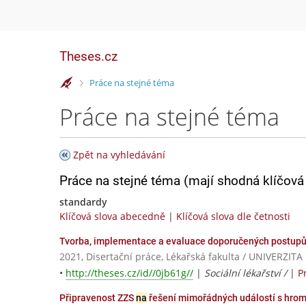
Theses.cz
>
Práce na stejné téma
Práce na stejné téma
Zpět na vyhledávání
Práce na stejné téma (mají shodná klíčová 
standardy
Klíčová slova abecedně
|
Klíčová slova dle četnosti
Tvorba, implementace a evaluace doporučených postupů 
2021, Disertační práce, Lékařská fakulta / UNIVERZ
•
http://theses.cz/id//0jb61g//
|
Sociální lékařství /
|
P
Připravenost ZZS
na
řešení mimořádných událostí s hro