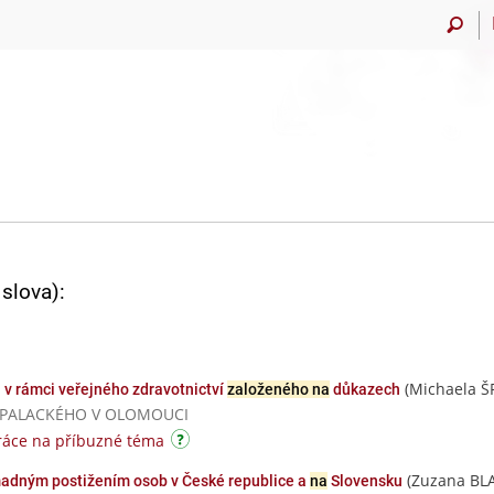
slova):
(Michaela 
v rámci veřejného zdravotnictví
založeného na
důkazech
ITA PALACKÉHO V OLOMOUCI
ráce na příbuzné téma
(Zuzana BL
madným postižením osob v České republice a
na
Slovensku