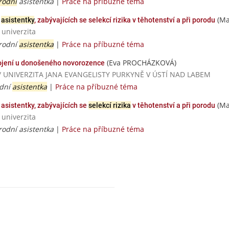
rodní
asistentka
|
Práce na příbuzné téma
(Ma
í
asistentky
, zabývajících se selekcí rizika v těhotenství a při porodu
 univerzita
orodní
asistentka
|
Práce na příbuzné téma
(Eva PROCHÁZKOVÁ)
jení u donošeného novorozence
dií / UNIVERZITA JANA EVANGELISTY PURKYNĚ V ÚSTÍ NAD LABEM
odní
asistentka
|
Práce na příbuzné téma
(Ma
asistentky, zabývajících se
selekcí rizika
v těhotenství a při porodu
 univerzita
rodní asistentka
|
Práce na příbuzné téma