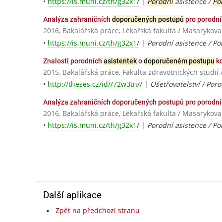
•
https://is.muni.cz/th/g32x1/
|
Porodní
asistence /
Po
Analýza zahraničních
doporučených postupů
pro porodn
2016, Bakalářská práce, Lékařská fakulta / Masarykova
•
https://is.muni.cz/th/g32x1/
|
Porodní asistence / P
Znalosti porodních
asistentek
o
doporučeném postupu
ko
2015, Bakalářská práce, Fakulta zdravotnických stu
•
http://theses.cz/id//72w3tn//
|
Ošetřovatelství / Por
Analýza zahraničních doporučených postupů pro porodní 
2016, Bakalářská práce, Lékařská fakulta / Masarykova
•
https://is.muni.cz/th/g32x1/
|
Porodní asistence / Po
Další aplikace
Zpět na předchozí stranu