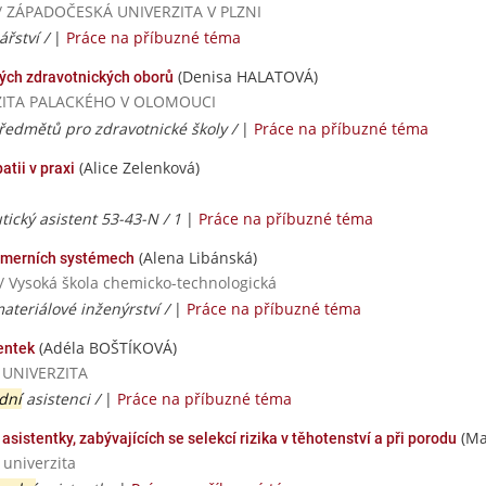
ií / ZÁPADOČESKÁ UNIVERZITA V PLZNI
ářství /
|
Práce na příbuzné téma
(Denisa HALATOVÁ)
ých zdravotnických oborů
VERZITA PALACKÉHO V OLOMOUCI
předmětů pro zdravotnické školy /
|
Práce na příbuzné téma
(Alice Zelenková)
tii v praxi
ický asistent 53-43-N / 1
|
Práce na příbuzné téma
(Alena Libánská)
ymerních systémech
/ Vysoká škola chemicko-technologická
ateriálové inženýrství /
|
Práce na příbuzné téma
(Adéla BOŠTÍKOVÁ)
entek
Á UNIVERZITA
dní
asistenci /
|
Práce na příbuzné téma
(Ma
asistentky, zabývajících se selekcí rizika v těhotenství a při porodu
 univerzita