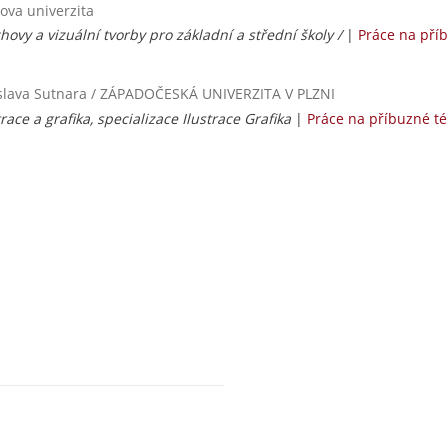
ova univerzita
chovy a vizuální tvorby pro základní a střední školy /
|
Práce na pří
dislava Sutnara / ZÁPADOČESKÁ UNIVERZITA V PLZNI
race a grafika, specializace Ilustrace Grafika
|
Práce na příbuzné t