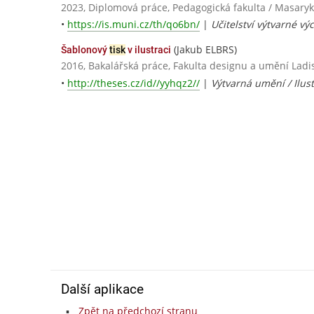
2023, Diplomová práce, Pedagogická fakulta / Masaryk
•
https://is.muni.cz/th/qo6bn/
|
Učitelství výtvarné vý
(Jakub ELBRS)
Šablonový
tisk
v ilustraci
2016, Bakalářská práce, Fakulta designu a umění La
•
http://theses.cz/id//yyhqz2//
|
Výtvarná umění / Ilust
Další aplikace
Zpět na předchozí stranu