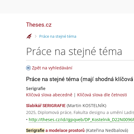
Theses.cz
>
Práce na stejné téma
Práce na stejné téma
Zpět na vyhledávání
Práce na stejné téma (mají shodná klíčová 
Serigrafie
Klíčová slova abecedně
|
Klíčová slova dle četnosti
(Martin KOSTELNÍK)
Slabikář SERIGRAFIE
2025, Diplomová práce, Fakulta designu a umění Lad
•
http://theses.cz/id//gpqveb/DP_Kostelnik_D22N0096P
(Kateřina Nedbalová)
Serigrafie
a modelace prostorů