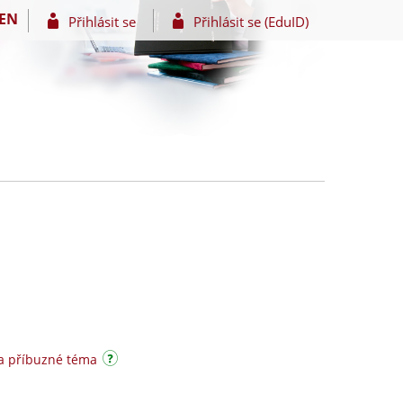
EN
Přihlásit se
Přihlásit se (EduID)
a příbuzné téma