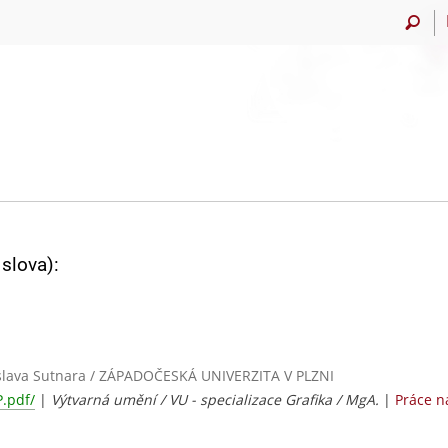
slova):
islava Sutnara / ZÁPADOČESKÁ UNIVERZITA V PLZNI
.pdf/
|
Výtvarná umění / VU - specializace Grafika / MgA.
|
Práce n