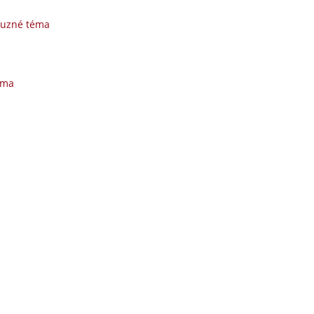
buzné téma
éma