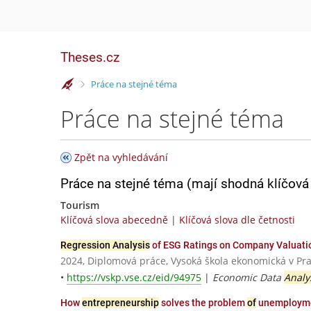
Theses.cz
>
Práce na stejné téma
Práce na stejné téma
Zpět na vyhledávání
Práce na stejné téma (mají shodná klíčová 
Tourism
Klíčová slova abecedně
|
Klíčová slova dle četnosti
Regression Analysis
of ESG Ratings on Company Valuatio
2024, Diplomová práce, Vysoká škola ekonomická v Pr
•
https://vskp.vse.cz/eid/94975
|
Economic Data
Analy
How
entrepreneurship
solves the problem
of
unemployment