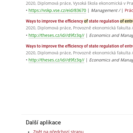
2020, Diplomová práce, Vysoká škola ekonomická v Pr
•
https://vskp.vse.cz/eid/83670
|
Management /
|
Prá
Ways to improve the efficiency
of
state regulation
of ent
2020, Diplomová práce, Provozně ekonomická fakulta 
•
http://theses.cz/id//d9fz3q//
|
Economics and Mana
Ways to improve the efficiency of state regulation of ent
2020, Diplomová práce, Provozně ekonomická fakulta 
•
http://theses.cz/id//d9fz3q//
|
Economics and Mana
Další aplikace
Zpět na předchozí stranu