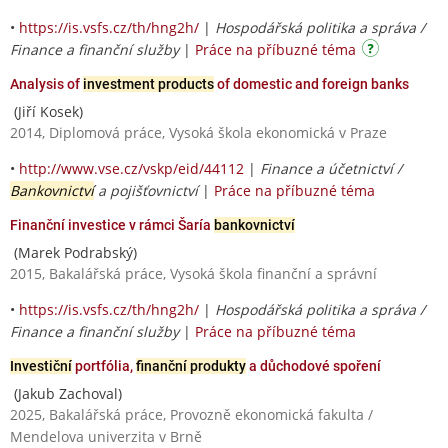
•
https://is.vsfs.cz/th/hng2h/
|
Hospodářská politika a správa /
Finance a finanční služby
|
Práce na příbuzné téma
Analysis of
investment products
of domestic and foreign banks
(Jiří Kosek)
2014, Diplomová práce, Vysoká škola ekonomická v Praze
•
http://www.vse.cz/vskp/eid/44112
|
Finance a účetnictví /
Bankovnictví
a pojišťovnictví
|
Práce na příbuzné téma
Finanční investice v rámci Šaría
bankovnictví
(Marek Podrabský)
2015, Bakalářská práce, Vysoká škola finanční a správní
•
https://is.vsfs.cz/th/hng2h/
|
Hospodářská politika a správa /
Finance a finanční služby
|
Práce na příbuzné téma
Investiční
portfólia,
finanční produkty
a důchodové spoření
(Jakub Zachoval)
2025, Bakalářská práce, Provozně ekonomická fakulta /
Mendelova univerzita v Brně