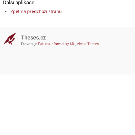
Další aplikace
Zpět na předchozí stranu
Theses.cz
Provozuje
Fakulta informatiky MU
,
Více o Theses
Potřebujete poradit?
Zapojené školy
theses@fi.muni.cz
Správci zapojených škol
Nápověda
Soukromí
Často kladené dotazy
Přístupnost
Zobrazit klasickou verzi