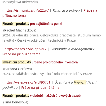
Masarykova univerzita
•
https://is.muni.cz/th/u22ux/
|
Finance a právo /
|
Práce na
příbuzné téma
Finanční produkty
pro zajištění na penzi
(Ráchel Macháčková)
2024, Bakalářská práce, Celoškolská pracoviště (studium mimo
fakulty) / České vysoké učení technické v Praze
•
http://theses.cz/id/qatva6/
|
Ekonomika a management /
|
Práce na příbuzné téma
Investiční produkty
určené pro drobného investora
(Barbora Geržová)
2023, Bakalářská práce, Vysoká škola ekonomická v Praze
•
https://vskp.vse.cz/eid/90731
|
Účetnictví a
finanční
řízení
podniku /
|
Práce na příbuzné téma
Finanční produkty
v období nízkých úrokových sazeb
(Tina Benešová)