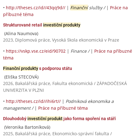
•
http://theses.cz/id//43qq9d//
|
Finanční
služby /
|
Práce na
příbuzné téma
Strukturované retail
investiční produkty
(Alina Naumova)
2023, Diplomová práce, Vysoká škola ekonomická v Praze
•
https://vskp.vse.cz/eid/90702
|
Finance /
|
Práce na příbuzné
téma
Finanční produkty
s podporou státu
(Eliška STECOVÁ)
2026, Bakalářská práce, Fakulta ekonomická / ZÁPADOČESKÁ
UNIVERZITA V PLZNI
•
http://theses.cz/id//ihi6rt//
|
Podniková ekonomika a
management /
|
Práce na příbuzné téma
Dlouhodobý
investiční produkt
jako forma spoření na stáří
(Veronika Bartoníková)
2025, Bakalářská práce, Ekonomicko-správní fakulta /