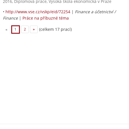
2016, Diplomová práce, Vysoká škola ekonomická v Praze
•
http://www.vse.cz/vskp/eid/72254
|
Finance a účetnictví /
Finance
|
Práce na příbuzné téma
(celkem 17 prací)
«
1
2
»