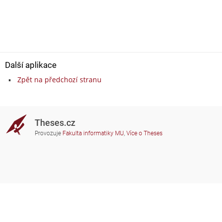
Další aplikace
Zpět na předchozí stranu
Theses.cz
Provozuje
Fakulta informatiky MU
,
Více o Theses
Potřebujete poradit?
Zapojené školy
theses@fi.muni.cz
Správci zapojených škol